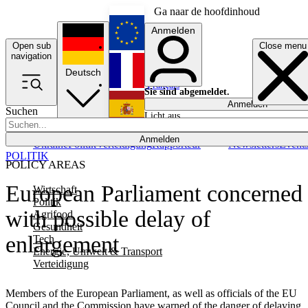
Ga naar de hoofdinhoud
Anmelden
Open sub
Close menu
English
navigation
Deutsch
Français
Sie sind abgemeldet.
Anmelden
Suchen
Licht aus
Español
Anmelden
Ukraine
Politik
Verteidigung
Rapporteur
Newsletters
Event
POLITIK
POLICY AREAS
European Parliament concerned
Wirtschaft
Politik
with possible delay of
Agrifood
Gesundheit
enlargement
Tech
Energie, Umwelt & Transport
Verteidigung
Members of the European Parliament, as well as officials of the EU
Council and the Commission have warned of the danger of delaying