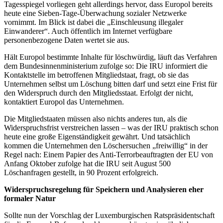
Tagesspiegel vorliegen geht allerdings hervor, dass Europol bereits
heute eine Sieben-Tage-Überwachung sozialer Netzwerke
vornimmt. Im Blick ist dabei die „Einschleusung illegaler
Einwanderer“. Auch öffentlich im Internet verfügbare
personenbezogene Daten wertet sie aus.
Hält Europol bestimmte Inhalte für löschwürdig, läuft das Verfahren
dem Bundesinnenministerium zufolge so: Die IRU informiert die
Kontaktstelle im betroffenen Mitgliedstaat, fragt, ob sie das
Unternehmen selbst um Löschung bitten darf und setzt eine Frist für
den Widerspruch durch den Mitgliedsstaat. Erfolgt der nicht,
kontaktiert Europol das Unternehmen.
Die Mitgliedstaaten müssen also nichts anderes tun, als die
Widerspruchsfrist verstreichen lassen – was der IRU praktisch schon
heute eine große Eigenständigkeit gewährt. Und tatsächlich
kommen die Unternehmen den Löschersuchen „freiwillig“ in der
Regel nach: Einem Papier des Anti-Terrorbeauftragten der EU von
Anfang Oktober zufolge hat die IRU seit August 500
Löschanfragen gestellt, in 90 Prozent erfolgreich.
Widerspruchsregelung für Speichern und Analysieren eher
formaler Natur
Sollte nun der Vorschlag der Luxemburgischen Ratspräsidentschaft