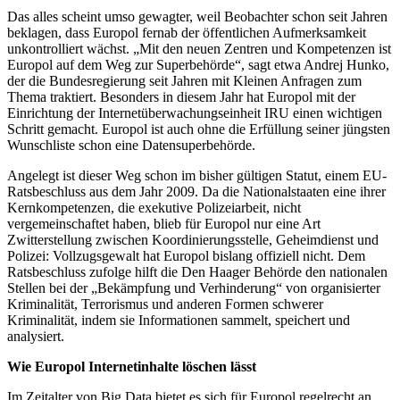
Das alles scheint umso gewagter, weil Beobachter schon seit Jahren
beklagen, dass Europol fernab der öffentlichen Aufmerksamkeit
unkontrolliert wächst. „Mit den neuen Zentren und Kompetenzen ist
Europol auf dem Weg zur Superbehörde“, sagt etwa Andrej Hunko,
der die Bundesregierung seit Jahren mit Kleinen Anfragen zum
Thema traktiert. Besonders in diesem Jahr hat Europol mit der
Einrichtung der Internetüberwachungseinheit IRU einen wichtigen
Schritt gemacht. Europol ist auch ohne die Erfüllung seiner jüngsten
Wunschliste schon eine Datensuperbehörde.
Angelegt ist dieser Weg schon im bisher gültigen Statut, einem EU-
Ratsbeschluss aus dem Jahr 2009. Da die Nationalstaaten eine ihrer
Kernkompetenzen, die exekutive Polizeiarbeit, nicht
vergemeinschaftet haben, blieb für Europol nur eine Art
Zwitterstellung zwischen Koordinierungsstelle, Geheimdienst und
Polizei: Vollzugsgewalt hat Europol bislang offiziell nicht. Dem
Ratsbeschluss zufolge hilft die Den Haager Behörde den nationalen
Stellen bei der „Bekämpfung und Verhinderung“ von organisierter
Kriminalität, Terrorismus und anderen Formen schwerer
Kriminalität, indem sie Informationen sammelt, speichert und
analysiert.
Wie Europol Internetinhalte löschen lässt
Im Zeitalter von Big Data bietet es sich für Europol regelrecht an,