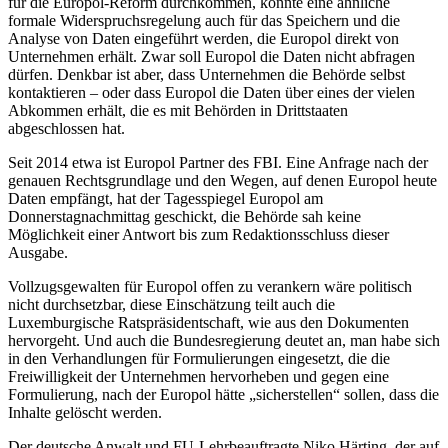
für die Europol-Reform durchkommen, könnte eine ähnliche
formale Widerspruchsregelung auch für das Speichern und die
Analyse von Daten eingeführt werden, die Europol direkt von
Unternehmen erhält. Zwar soll Europol die Daten nicht abfragen
dürfen. Denkbar ist aber, dass Unternehmen die Behörde selbst
kontaktieren – oder dass Europol die Daten über eines der vielen
Abkommen erhält, die es mit Behörden in Drittstaaten
abgeschlossen hat.
Seit 2014 etwa ist Europol Partner des FBI. Eine Anfrage nach der
genauen Rechtsgrundlage und den Wegen, auf denen Europol heute
Daten empfängt, hat der Tagesspiegel Europol am
Donnerstagnachmittag geschickt, die Behörde sah keine
Möglichkeit einer Antwort bis zum Redaktionsschluss dieser
Ausgabe.
Vollzugsgewalten für Europol offen zu verankern wäre politisch
nicht durchsetzbar, diese Einschätzung teilt auch die
Luxemburgische Ratspräsidentschaft, wie aus den Dokumenten
hervorgeht. Und auch die Bundesregierung deutet an, man habe sich
in den Verhandlungen für Formulierungen eingesetzt, die die
Freiwilligkeit der Unternehmen hervorheben und gegen eine
Formulierung, nach der Europol hätte „sicherstellen“ sollen, dass die
Inhalte gelöscht werden.
Der deutsche Anwalt und FU-Lehrbeauftragte Niko Härting, der auf