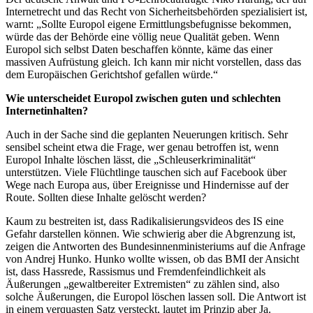
Internetrecht und das Recht von Sicherheitsbehörden spezialisiert ist,
warnt: „Sollte Europol eigene Ermittlungsbefugnisse bekommen,
würde das der Behörde eine völlig neue Qualität geben. Wenn
Europol sich selbst Daten beschaffen könnte, käme das einer
massiven Aufrüstung gleich. Ich kann mir nicht vorstellen, dass das
dem Europäischen Gerichtshof gefallen würde.“
Wie unterscheidet Europol zwischen guten und schlechten
Internetinhalten?
Auch in der Sache sind die geplanten Neuerungen kritisch. Sehr
sensibel scheint etwa die Frage, wer genau betroffen ist, wenn
Europol Inhalte löschen lässt, die „Schleuserkriminalität“
unterstützen. Viele Flüchtlinge tauschen sich auf Facebook über
Wege nach Europa aus, über Ereignisse und Hindernisse auf der
Route. Sollten diese Inhalte gelöscht werden?
Kaum zu bestreiten ist, dass Radikalisierungsvideos des IS eine
Gefahr darstellen können. Wie schwierig aber die Abgrenzung ist,
zeigen die Antworten des Bundesinnenministeriums auf die Anfrage
von Andrej Hunko. Hunko wollte wissen, ob das BMI der Ansicht
ist, dass Hassrede, Rassismus und Fremdenfeindlichkeit als
Äußerungen „gewaltbereiter Extremisten“ zu zählen sind, also
solche Äußerungen, die Europol löschen lassen soll. Die Antwort ist
in einem verquasten Satz versteckt, lautet im Prinzip aber Ja.