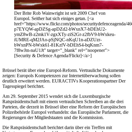
Der Brite Rob Wainwright ist seit 2009 Chef von
Europol. Seither hat sich einiges getan. [<a
href="https://www.flickr.com/photos/securitydefenceagenda/46
p7EYQW-apDZSg-apDZd2-bWxnX7-bDEhU2-
ymZ8wB-z2mk1V-zgxXTy-ziS2Gr-z2fbV9-bWxkeu-
iUMRE-qM2JAo-pSjNQC-nKqU1n-aDZUzr-
bWxnPN-bWxk61-81KzfV-bDEhS4-bqKnm7-
7f8wJm-naU1Jt" target="_blank" rel="noopener">
[Security & Defence Agenda/Flickr]</a>]
Brüssel berät über eine Europol-Reform. Vertrauliche Dokumente
zeigen: Europols Kompetenzen zur Internetüberwachung sollen
deutlich erweitert werden. EURACTIVs Kooperationspartner Der
Tagesspiegel berichtet.
Am 29. September 2015 wendet sich die Luxemburgische
Ratspräsidentschaft mit einem vertraulichen Schreiben an die drei
Parteien, die derzeit in Brüssel über eine Reform der Europäischen
Polizeibehörde Europol verhandeln: das Europäische Parlament, die
Regierungen der Mitgliedstaaten und die Kommission.
Die Ratspräsidentschaft berichtet darin über ein Treffen mit