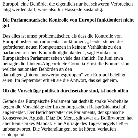
Europol, eine Behörde, die eigentlich nur bei schweren Verbrechen
tätig werden darf, wäre also für Hassrede zuständig.
Die Parlamentarische Kontrolle von Europol funktioniert nicht
gut
Das alles ist umso problematischer, als dass die Kontrolle von
Europol bisher nur rudimentär funktioniert. „Leider stehen die
geforderten neuen Kompetenzen in keinem Verhältnis zu den
parlamentarischen Kontrollmöglichkeiten“, sagt Hunko. Im
Europäischen Parlament sehen viele das ähnlich. Im Juni etwa
befragte die Linken-Abgeordnete Cornelia Ernst die Kommission,
welche nationalen Behörden an den
damaligen „Internetauswertungsgruppen“ von Europol beteiligt
seien. Im September erhielt sie die Antwort, das sei geheim.
Ob die Vorschläge politisch durchsetzbar sind, ist noch offen
Gerade das Europäische Parlament hat deshalb starke Vorbehalte
gegen die Vorschläge der Luxemburgischen Ratspräsidentschaft
angemeldet. Der Berichterstatter des Parlaments, der spanische
Konservative Agustín Díaz De Mera, gilt zwar als Befürworter, hat
aber kein starkes Mandat. Eine Anfrage des Tagesspiegels ließ er
unbeantwortet. Die Verhandlungen, so ist hören, verlaufen
schleppend.