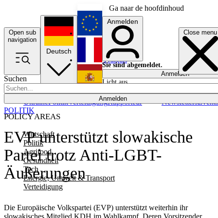
Ga naar de hoofdinhoud
Anmelden
Open sub
Close menu
English
navigation
Deutsch
Français
Sie sind abgemeldet.
Anmelden
Suchen
Licht aus
Español
Anmelden
Ukraine
Politik
Verteidigung
Rapporteur
Newsletters
Event
POLITIK
POLICY AREAS
EVP unterstützt slowakische
Wirtschaft
Politik
Partei trotz Anti-LGBT-
Agrifood
Gesundheit
Äußerungen
Tech
Energie, Umwelt & Transport
Verteidigung
Die Europäische Volkspartei (EVP) unterstützt weiterhin ihr
slowakisches Mitglied KDH im Wahlkampf. Deren Vorsitzender