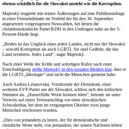
ebenso schädlich für die Slowakei ansieht wie die Korruption.
Majerský reagierte mit seinen Äußerungen auf eine Publikumsfrage
in einer Fernsehdebatte im Vorfeld der für den 30. September
angesetzten vorgezogenen Neuwahlen, bei denen die
christdemokratische Partei KDH in den Umfragen nahe an der 5-
Prozent-Hürde liegt.
„Beides ist das Unglück eines jeden Landes, nicht nur der Slowakei
– sowohl Korruption als auch LGBTI. Sie sind Geißeln, die das
Land zerstören. Jedes Land“, sagte Majerský.
Nach einer Welle der Kritik und sofortigen Rufen nach einer
Entschuldigung
stellte Majerský in den sozialen Medien klar
, dass er
die LGBTI-„Ideologie“ und nicht die Menschen gemeint habe.
Auch Andrea Letanovská, Vorsitzende der Demokrati, einer
weiteren EVP-Partei aus der Slowakei, schloss sich den kritischen
Stimmen an. „Hasserfüllte Worte können töten“, betonte sie unter
Verweis auf einen Terroranschlag vor einer slowakischen
Schwulenbar, bei dem im vergangenen Oktober zwei junge
Menschen erschossen wurden.
„Dies von jemandem zu hören, der für demokratische und
christliche Werte steht, von jemandem, der seinen Nächsten lieben