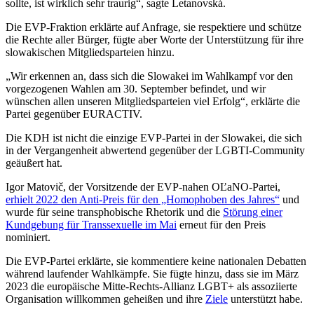
sollte, ist wirklich sehr traurig“, sagte Letanovská.
Die EVP-Fraktion erklärte auf Anfrage, sie respektiere und schütze
die Rechte aller Bürger, fügte aber Worte der Unterstützung für ihre
slowakischen Mitgliedsparteien hinzu.
„Wir erkennen an, dass sich die Slowakei im Wahlkampf vor den
vorgezogenen Wahlen am 30. September befindet, und wir
wünschen allen unseren Mitgliedsparteien viel Erfolg“, erklärte die
Partei gegenüber EURACTIV.
Die KDH ist nicht die einzige EVP-Partei in der Slowakei, die sich
in der Vergangenheit abwertend gegenüber der LGBTI-Community
geäußert hat.
Igor Matovič, der Vorsitzende der EVP-nahen OĽaNO-Partei,
erhielt 2022 den Anti-Preis für den „Homophoben des Jahres“
und
wurde für seine transphobische Rhetorik und die
Störung einer
Kundgebung für Transsexuelle im Mai
erneut für den Preis
nominiert.
Die EVP-Partei erklärte, sie kommentiere keine nationalen Debatten
während laufender Wahlkämpfe. Sie fügte hinzu, dass sie im März
2023 die europäische Mitte-Rechts-Allianz LGBT+ als assoziierte
Organisation willkommen geheißen und ihre
Ziele
unterstützt habe.