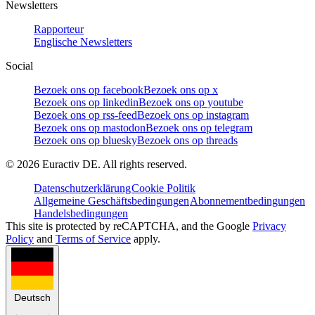
Newsletters
Rapporteur
Englische Newsletters
Social
Bezoek ons op facebook
Bezoek ons op x
Bezoek ons op linkedin
Bezoek ons op youtube
Bezoek ons op rss-feed
Bezoek ons op instagram
Bezoek ons op mastodon
Bezoek ons op telegram
Bezoek ons op bluesky
Bezoek ons op threads
©
2026
Euractiv DE. All rights reserved.
Datenschutzerklärung
Cookie Politik
Allgemeine Geschäftsbedingungen
Abonnementbedingungen
Handelsbedingungen
This site is protected by reCAPTCHA, and the Google
Privacy
Policy
and
Terms of Service
apply.
Deutsch