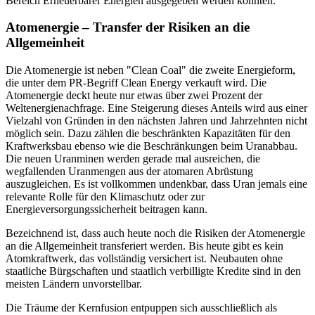
Bereich Erneuerbarer Energien ausgegeben werden könnten.
Atomenergie – Transfer der Risiken an die
Allgemeinheit
Die Atomenergie ist neben "Clean Coal" die zweite Energieform,
die unter dem PR-Begriff Clean Energy verkauft wird. Die
Atomenergie deckt heute nur etwas über zwei Prozent der
Weltenergienachfrage. Eine Steigerung dieses Anteils wird aus einer
Vielzahl von Gründen in den nächsten Jahren und Jahrzehnten nicht
möglich sein. Dazu zählen die beschränkten Kapazitäten für den
Kraftwerksbau ebenso wie die Beschränkungen beim Uranabbau.
Die neuen Uranminen werden gerade mal ausreichen, die
wegfallenden Uranmengen aus der atomaren Abrüstung
auszugleichen. Es ist vollkommen undenkbar, dass Uran jemals eine
relevante Rolle für den Klimaschutz oder zur
Energieversorgungssicherheit beitragen kann.
Bezeichnend ist, dass auch heute noch die Risiken der Atomenergie
an die Allgemeinheit transferiert werden. Bis heute gibt es kein
Atomkraftwerk, das vollständig versichert ist. Neubauten ohne
staatliche Bürgschaften und staatlich verbilligte Kredite sind in den
meisten Ländern unvorstellbar.
Die Träume der Kernfusion entpuppen sich ausschließlich als