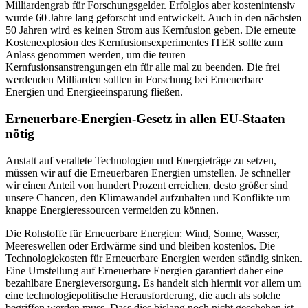
Milliardengrab für Forschungsgelder. Erfolglos aber kostenintensiv
wurde 60 Jahre lang geforscht und entwickelt. Auch in den nächsten
50 Jahren wird es keinen Strom aus Kernfusion geben. Die erneute
Kostenexplosion des Kernfusionsexperimentes ITER sollte zum
Anlass genommen werden, um die teuren
Kernfusionsanstrengungen ein für alle mal zu beenden. Die frei
werdenden Milliarden sollten in Forschung bei Erneuerbare
Energien und Energieeinsparung fließen.
Erneuerbare-Energien-Gesetz in allen EU-Staaten
nötig
Anstatt auf veraltete Technologien und Energieträge zu setzen,
müssen wir auf die Erneuerbaren Energien umstellen. Je schneller
wir einen Anteil von hundert Prozent erreichen, desto größer sind
unsere Chancen, den Klimawandel aufzuhalten und Konflikte um
knappe Energieressourcen vermeiden zu können.
Die Rohstoffe für Erneuerbare Energien: Wind, Sonne, Wasser,
Meereswellen oder Erdwärme sind und bleiben kostenlos. Die
Technologiekosten für Erneuerbare Energien werden ständig sinken.
Eine Umstellung auf Erneuerbare Energien garantiert daher eine
bezahlbare Energieversorgung. Es handelt sich hiermit vor allem um
eine technologiepolitische Herausforderung, die auch als solche
begriffen werden muss. Dass dies bislang noch nicht geschehen ist,