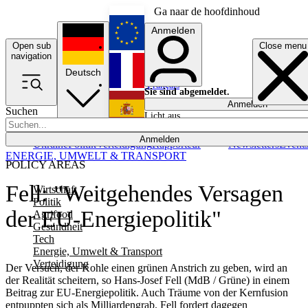
Ga naar de hoofdinhoud
Anmelden
Open sub
Close menu
English
navigation
Deutsch
Français
Sie sind abgemeldet.
Anmelden
Suchen
Licht aus
Español
Anmelden
Ukraine
Politik
Verteidigung
Rapporteur
Newsletters
Event
ENERGIE, UMWELT & TRANSPORT
POLICY AREAS
Fell: "Weitgehendes Versagen
Wirtschaft
Politik
der EU-Energiepolitik"
Agrifood
Gesundheit
Tech
Energie, Umwelt & Transport
Verteidigung
Der Versuch, der Kohle einen grünen Anstrich zu geben, wird an
der Realität scheitern, so Hans-Josef Fell (MdB / Grüne) in einem
Beitrag zur EU-Energiepolitik. Auch Träume von der Kernfusion
entpuppten sich als Milliardengrab. Fell fordert dagegen