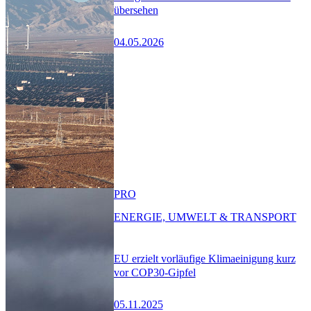
übersehen
04.05.2026
PRO
ENERGIE, UMWELT & TRANSPORT
EU erzielt vorläufige Klimaeinigung kurz
vor COP30-Gipfel
05.11.2025