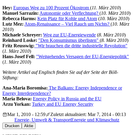
Hey:
Europas Weg zu 100 Prozent Ökostrom
(
11. März 2010
)
Manuel Sarrazin:
Autonomie oder Verflechtung?
(
10. März 2010
)
Rebecca Harms:
Kein Platz für Kohle und Atom
(
10. März 2010
)
Lutz Mez:
Atom-Renaissance – Viel Rauch um Nichts?
(
10. März
2010
)
Michaele Schreyer:
Weg zur EU-Energiewende
(
8. März 2010
)
Reinhard Loske:
"Den Konsumismus überlisten"
(
8. März 2010
)
Fritz Reusswig:
"Wir brauchen die dritte industrielle Revolution"
(
1. März 2010
)
Hans-Josef Fell:
"Weitgehendes Versagen der EU-Energiepolitik"
(
1. März 2010
)
Weitere Artikel auf Englisch finden Sie auf der Seite der Böll-
Stiftung:
Ana-Maria Boromisa:
The Balkans: Energy Independence or
Energy Interdependence?
Maria Belova:
Energy Policy in Russia and the EU
Arzu Yorkan:
Turkey and EU Energy Security
Mar 1, 2010 - 12:59
Zuletzt aktualisiert: Mar 7, 2014 - 00:13
Energie, Umwelt & Transport
Energie und Klimaschutz
Drucken
Aktie