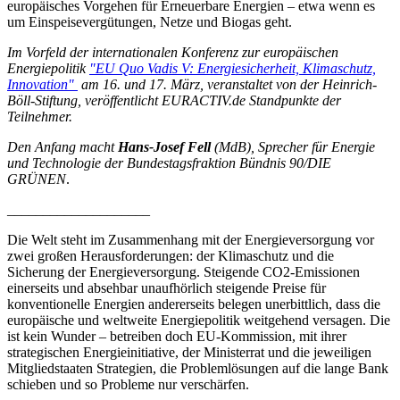
europäisches Vorgehen für Erneuerbare Energien – etwa wenn es
um Einspeisevergütungen, Netze und Biogas geht.
Im Vorfeld der internationalen Konferenz zur europäischen
Energiepolitik
"EU Quo Vadis V: Energiesicherheit, Klimaschutz,
Innovation"
am 16. und 17. März, veranstaltet von der Heinrich-
Böll-Stiftung, veröffentlicht EURACTIV.de Standpunkte der
Teilnehmer.
Den Anfang macht
Hans-Josef Fell
(MdB), Sprecher für Energie
und Technologie der Bundestagsfraktion Bündnis 90/DIE
GRÜNEN
.
____________________
Die Welt steht im Zusammenhang mit der Energieversorgung vor
zwei großen Herausforderungen: der Klimaschutz und die
Sicherung der Energieversorgung. Steigende CO2-Emissionen
einerseits und absehbar unaufhörlich steigende Preise für
konventionelle Energien andererseits belegen unerbittlich, dass die
europäische und weltweite Energiepolitik weitgehend versagen. Die
ist kein Wunder – betreiben doch EU-Kommission, mit ihrer
strategischen Energieinitiative, der Ministerrat und die jeweiligen
Mitgliedstaaten Strategien, die Problemlösungen auf die lange Bank
schieben und so Probleme nur verschärfen.