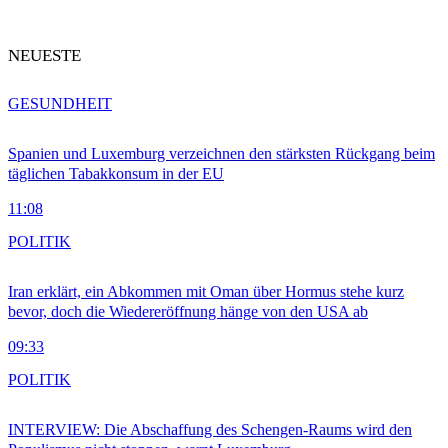
NEUESTE
GESUNDHEIT
Spanien und Luxemburg verzeichnen den stärksten Rückgang beim
täglichen Tabakkonsum in der EU
11:08
POLITIK
Iran erklärt, ein Abkommen mit Oman über Hormus stehe kurz
bevor, doch die Wiedereröffnung hänge von den USA ab
09:33
POLITIK
INTERVIEW: Die Abschaffung des Schengen-Raums wird den