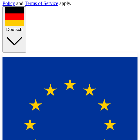
Policy
and
Terms of Service
apply.
Deutsch