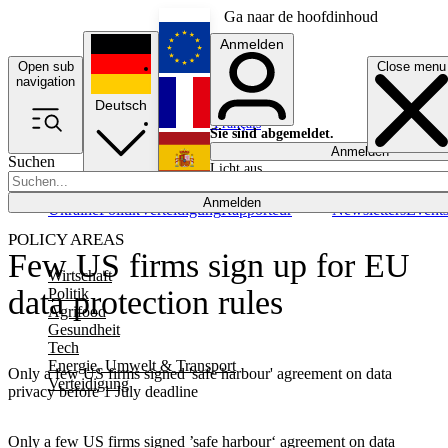
Ga naar de hoofdinhoud
Anmelden
Open sub
Close menu
English
navigation
Deutsch
Français
Sie sind abgemeldet.
Anmelden
Suchen
Licht aus
Español
Anmelden
Ukraine
Politik
Verteidigung
Rapporteur
Newsletters
Event
POLICY AREAS
Few US firms sign up for EU
Wirtschaft
data protection rules
Politik
Agrifood
Gesundheit
Tech
Energie, Umwelt & Transport
Only a few US firms signed 'safe harbour' agreement on data
Verteidigung
privacy before 1 July deadline
Only a few US firms signed ’safe harbour‘ agreement on data