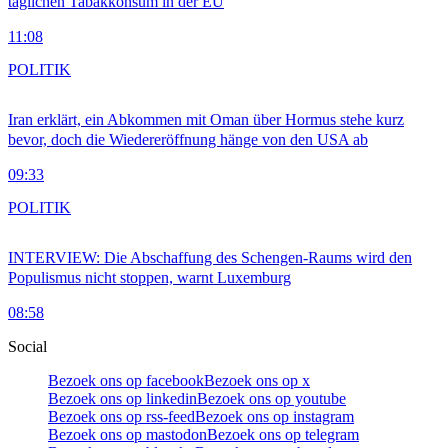
täglichen Tabakkonsum in der EU
11:08
POLITIK
Iran erklärt, ein Abkommen mit Oman über Hormus stehe kurz
bevor, doch die Wiedereröffnung hänge von den USA ab
09:33
POLITIK
INTERVIEW: Die Abschaffung des Schengen-Raums wird den
Populismus nicht stoppen, warnt Luxemburg
08:58
Social
Bezoek ons op facebook
Bezoek ons op x
Bezoek ons op linkedin
Bezoek ons op youtube
Bezoek ons op rss-feed
Bezoek ons op instagram
Bezoek ons op mastodon
Bezoek ons op telegram