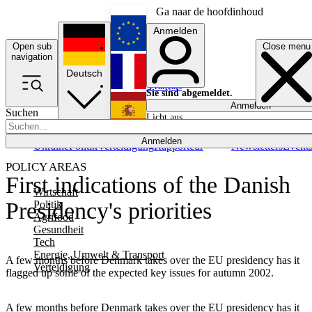
Ga naar de hoofdinhoud
Anmelden
Open sub
Close menu
English
navigation
Deutsch
Français
Sie sind abgemeldet.
Anmelden
Suchen
Licht aus
Español
Anmelden
Ukraine
Politik
Verteidigung
Rapporteur
Newsletters
Event
POLICY AREAS
First indications of the Danish
Wirtschaft
Presidency's priorities
Politik
Agrifood
Gesundheit
Tech
Energie, Umwelt & Transport
A few months before Denmark takes over the EU presidency has it
Verteidigung
flagged up some of the expected key issues for autumn 2002.
A few months before Denmark takes over the EU presidency has it