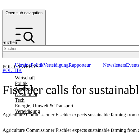
Open sub navigation
Suchen
Ukraine
Politik
Verteidigung
Rapporteur
Newsletters
Event
POLICY AREAS
POLITIK
Wirtschaft
Politik
Fischler calls for sustaina
Agrifood
Gesundheit
Tech
Energie, Umwelt & Transport
Verteidigung
Agriculture Commissioner Fischler expects sustainable farming from 
Agriculture Commissioner Fischler expects sustainable farming from 