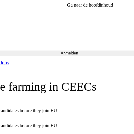
Ga naar de hoofdinhoud
Anmelden
s
Jobs
ble farming in CEECs
candidates before they join EU
candidates before they join EU