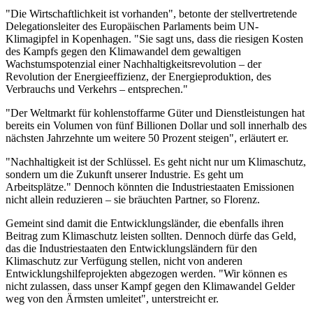
"Die Wirtschaftlichkeit ist vorhanden", betonte der stellvertretende
Delegationsleiter des Europäischen Parlaments beim UN-
Klimagipfel in Kopenhagen. "Sie sagt uns, dass die riesigen Kosten
des Kampfs gegen den Klimawandel dem gewaltigen
Wachstumspotenzial einer Nachhaltigkeitsrevolution – der
Revolution der Energieeffizienz, der Energieproduktion, des
Verbrauchs und Verkehrs – entsprechen."
"Der Weltmarkt für kohlenstoffarme Güter und Dienstleistungen hat
bereits ein Volumen von fünf Billionen Dollar und soll innerhalb des
nächsten Jahrzehnte um weitere 50 Prozent steigen", erläutert er.
"Nachhaltigkeit ist der Schlüssel. Es geht nicht nur um Klimaschutz,
sondern um die Zukunft unserer Industrie. Es geht um
Arbeitsplätze." Dennoch könnten die Industriestaaten Emissionen
nicht allein reduzieren – sie bräuchten Partner, so Florenz.
Gemeint sind damit die Entwicklungsländer, die ebenfalls ihren
Beitrag zum Klimaschutz leisten sollten. Dennoch dürfe das Geld,
das die Industriestaaten den Entwicklungsländern für den
Klimaschutz zur Verfügung stellen, nicht von anderen
Entwicklungshilfeprojekten abgezogen werden. "Wir können es
nicht zulassen, dass unser Kampf gegen den Klimawandel Gelder
weg von den Ärmsten umleitet", unterstreicht er.