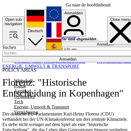
Ga naar de hoofdinhoud
Anmelden
Open sub
Close menu
English
navigation
Deutsch
Français
Sie sind abgemeldet.
Anmelden
Suchen
Licht aus
Español
Anmelden
Ukraine
Politik
Verteidigung
Rapporteur
Newsletters
Event
ENERGIE, UMWELT & TRANSPORT
POLICY AREAS
Florenz: "Historische
Wirtschaft
Politik
Entscheidung in Kopenhagen"
Agrifood
Gesundheit
Tech
Energie, Umwelt & Transport
Verteidigung
Der deutsche EU-Parlamentarier Karl-Heinz Florenz (CDU)
verhandelt bei der UN-Klimakonferenz um drei zentrale Klimaziele.
Es stehe nicht weniger auf dem Spiel als eine "historische
Entscheidung", die das Leben über Generationen hinweg verändern