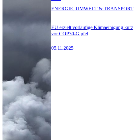
ENERGIE, UMWELT & TRANSPORT
EU erzielt vorläufige Klimaeinigung kurz
vor COP30-Gipfel
05.11.2025