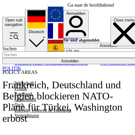
Ga naar de hoofdinhoud
Anmelden
Open sub
Close menu
English
navigation
Deutsch
Français
Sie sind abgemeldet.
Anmelden
Suchen
Licht aus
Español
Anmelden
Ukraine
Politik
Verteidigung
Rapporteur
Newsletters
Event
POLITIK
POLICY AREAS
Frankreich, Deutschland und
Wirtschaft
Politik
Belgien blockieren NATO-
Agrifood
Gesundheit
Pläne für Türkei, Washington
Tech
Energie, Umwelt & Transport
erbost
Verteidigung