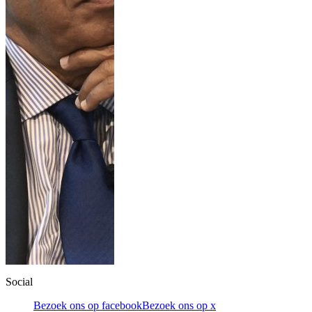
Social
Bezoek ons op facebook
Bezoek ons op x