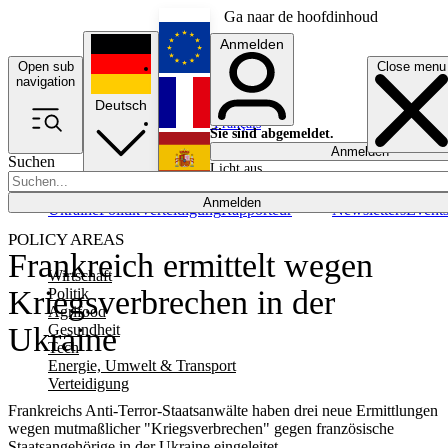
Ga naar de hoofdinhoud
Anmelden
Open sub
Close menu
English
navigation
Deutsch
Français
Sie sind abgemeldet.
Anmelden
Suchen
Licht aus
Español
Anmelden
Ukraine
Politik
Verteidigung
Rapporteur
Newsletters
Event
POLICY AREAS
Frankreich ermittelt wegen
Wirtschaft
Kriegsverbrechen in der
Politik
Agrifood
Gesundheit
Ukraine
Tech
Energie, Umwelt & Transport
Verteidigung
Frankreichs Anti-Terror-Staatsanwälte haben drei neue Ermittlungen
wegen mutmaßlicher "Kriegsverbrechen" gegen französische
Staatsangehörige in der Ukraine eingeleitet.