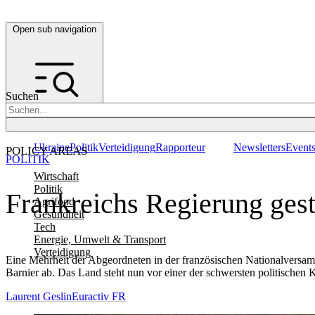
Open sub navigation
Suchen
Ukraine
Politik
Verteidigung
Rapporteur
Newsletters
Event
POLICY AREAS
POLITIK
Wirtschaft
Politik
Frankreichs Regierung gest
Agrifood
Gesundheit
Tech
Energie, Umwelt & Transport
Verteidigung
Eine Mehrheit der Abgeordneten in der französischen Nationalversa
Barnier ab. Das Land steht nun vor einer der schwersten politischen K
Laurent Geslin
Euractiv FR