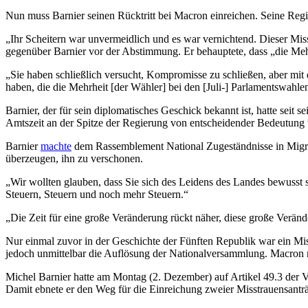
Nun muss Barnier seinen Rücktritt bei Macron einreichen. Seine Reg
„Ihr Scheitern war unvermeidlich und es war vernichtend. Dieser Miss
gegenüber Barnier vor der Abstimmung. Er behauptete, dass „die Mehrh
„Sie haben schließlich versucht, Kompromisse zu schließen, aber mit
haben, die die Mehrheit [der Wähler] bei den [Juli-] Parlamentswahle
Barnier, der für sein diplomatisches Geschick bekannt ist, hatte seit 
Amtszeit an der Spitze der Regierung von entscheidender Bedeutung 
Barnier
machte
dem Rassemblement National Zugeständnisse in Migrat
überzeugen, ihn zu verschonen.
„Wir wollten glauben, dass Sie sich des Leidens des Landes bewusst s
Steuern, Steuern und noch mehr Steuern.“
„Die Zeit für eine große Veränderung rückt näher, diese große Veränd
Nur einmal zuvor in der Geschichte der Fünften Republik war ein Mi
jedoch unmittelbar die Auflösung der Nationalversammlung. Macron 
Michel Barnier hatte am Montag (2. Dezember) auf Artikel 49.3 der 
Damit ebnete er den Weg für die Einreichung zweier Misstrauensantr