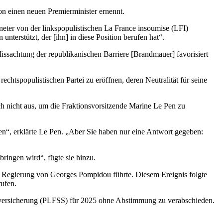
on einen neuen Premierminister ernennt.
neter von der linkspopulistischen La France insoumise (LFI)
terstützt, der [ihn] in diese Position berufen hat“.
issachtung der republikanischen Barriere [Brandmauer] favorisiert
echtspopulistischen Partei zu eröffnen, deren Neutralität für seine
 nicht aus, um die Fraktionsvorsitzende Marine Le Pen zu
hen“, erklärte Le Pen. „Aber Sie haben nur eine Antwort gegeben:
ringen wird“, fügte sie hinzu.
er Regierung von Georges Pompidou führte. Diesem Ereignis folgte
ufen.
alversicherung (PLFSS) für 2025 ohne Abstimmung zu verabschieden.