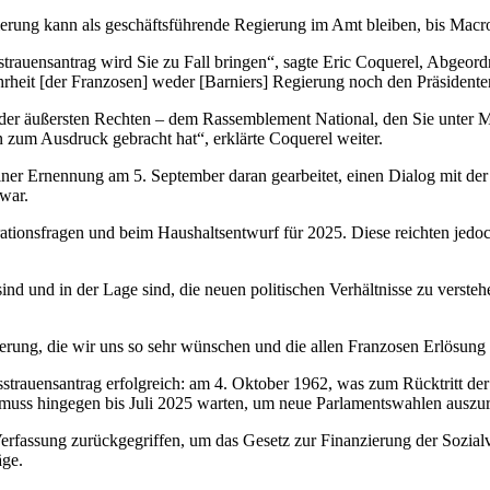
ierung kann als geschäftsführende Regierung im Amt bleiben, bis Macr
trauensantrag wird Sie zu Fall bringen“, sagte Eric Coquerel, Abgeord
eit [der Franzosen] weder [Barniers] Regierung noch den Präsidenten un
 der äußersten Rechten – dem Rassemblement National, den Sie unter M
n zum Ausdruck gebracht hat“, erklärte Coquerel weiter.
seiner Ernennung am 5. September daran gearbeitet, einen Dialog mit der r
war.
ionsfragen und beim Haushaltsentwurf für 2025. Diese reichten jedoch
ind und in der Lage sind, die neuen politischen Verhältnisse zu verste
erung, die wir uns so sehr wünschen und die allen Franzosen Erlösung b
sstrauensantrag erfolgreich: am 4. Oktober 1962, was zum Rücktritt d
muss hingegen bis Juli 2025 warten, um neue Parlamentswahlen auszur
Verfassung zurückgegriffen, um das Gesetz zur Finanzierung der Sozi
äge.