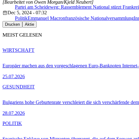
[Bearbeitet von Owen Morgan/Kjeld Neubert]
Partei am Scheideweg: Rassemblement National stürzt Frankre
Dec 5, 2024 - 07:32
Politik
Emmanuel Macron
französische Nationalversammlung
In
Drucken
Aktie
MEIST GELESEN
WIRTSCHAFT
Europäer machen aus den vorgeschlagenen Euro-Banknoten Interne
25.07.2026
GESUNDHEIT
Bulgariens hohe Geburtenrate verschleiert die sich verschärfende dem
28.07.2026
POLITIK
Spanische Enklave von Migranten überrannt, die auf dem Seeweg 