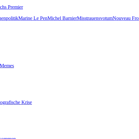
ichs Premier
nenpolitik
Marine Le Pen
Michel Barnier
Misstrauensvotum
Nouveau Fron
t-Memes
ografische Krise
ankommen