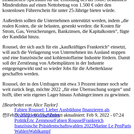
Mindestlohns auf einen Nettobetrag von 1.500 € oder den
kostenlosen Führerschein für unter 25-Jährige bieten würde.
Außerdem sollten die Unternehmen unterstützt werden, indem „die
realen Kosten, die sie belasten, gesenkt werden: die Kosten für
Strom, Gas, Versicherungen, Bankzinsen, die Kapitalkosten“, fügte
der Kandidat hinzu.
Roussel, der sich auch für ein „kaufkräftiges Frankreich“ einsetzt,
will auch die Verlagerung von Unternehmen ins Ausland stoppen
und eine französische und kohlenstoffarme Industrie fördern. Damit
soll der Zerstörung von Arbeitsplätzen in der Industrie
entgegengewirkt und so wieder Jobs für die Arbeiterklasse
geschaffen werden.
Roussel, der in den Umfragen mit etwa 3 Prozent immer noch sehr
weit zurück liegt, möchte 2022 „für eine Überraschung sorgen“ und
hofft, über sein eigenes Lager hinaus Anhänger:innen zu gewinnen.
[Bearbeitet von Alice Taylor]
Fabien Roussel: Lieber Ausbildung finanzieren als
Feb 9, 2022 - 06:55
Dividenden ausschütten
Zuletzt aktualisiert: Feb 9, 2022 - 07:24
Politik
Éric Zemmour
Fabien Roussel
Frankreich
französische Präsidentschaftswahlen 2022
Marine Le Pen
Paris
Wahlen
Wahlkampf