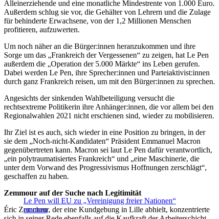
Alleinerziehende und eine monatliche Mindestrente von 1.000 Euro.
Außerdem schlug sie vor, die Gehälter von Lehrern und die Zulage
für behinderte Erwachsene, von der 1,2 Millionen Menschen
profitieren, aufzuwerten.
Um noch näher an die Bürger:innen heranzukommen und ihre
Sorge um das „Frankreich der Vergessenen“ zu zeigen, hat Le Pen
außerdem die „Operation der 5.000 Märkte“ ins Leben gerufen.
Dabei werden Le Pen, ihre Sprecher:innen und Parteiaktivist:innen
durch ganz Frankreich reisen, um mit den Bürger:innen zu sprechen.
Angesichts der sinkenden Wahlbeteiligung versucht die
rechtsextreme Politikerin ihre Anhänger:innen, die vor allem bei den
Regionalwahlen 2021 nicht erschienen sind, wieder zu mobilisieren.
Ihr Ziel ist es auch, sich wieder in eine Position zu bringen, in der
sie dem „Noch-nicht-Kandidaten“ Präsident Emmanuel Macron
gegenübertreten kann. Macron sei laut Le Pen dafür verantwortlich,
„ein polytraumatisiertes Frankreich“ und „eine Maschinerie, die
unter dem Vorwand des Progressivismus Hoffnungen zerschlägt“,
geschaffen zu haben.
Zemmour auf der Suche nach Legitimität
Le Pen will EU zu „Vereinigung freier Nationen“
Éric Zemmour, der eine Kundgebung in Lille abhielt, konzentrierte
machen
sich in seiner Rede ebenfalls auf die Kaufkraft der Arbeiterschicht.