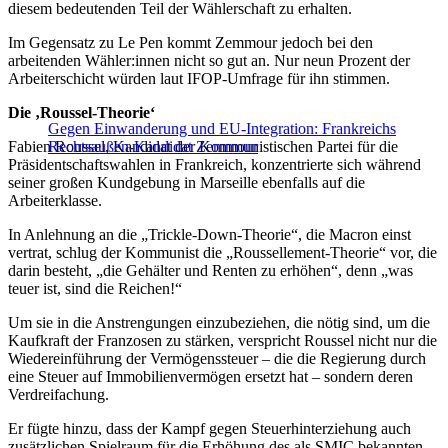
diesem bedeutenden Teil der Wählerschaft zu erhalten.
Im Gegensatz zu Le Pen kommt Zemmour jedoch bei den
arbeitenden Wähler:innen nicht so gut an. Nur neun Prozent der
Arbeiterschicht würden laut IFOP-Umfrage für ihn stimmen.
Die ‚Roussel-Theorie‘
Gegen Einwanderung und EU-Integration: Frankreichs
Fabien Roussel, Kandidat der Kommunistischen Partei für die
Rechtsaußen-Kandidat Zemmour
Präsidentschaftswahlen in Frankreich, konzentrierte sich während
seiner großen Kundgebung in Marseille ebenfalls auf die
Arbeiterklasse.
In Anlehnung an die „Trickle-Down-Theorie“, die Macron einst
vertrat, schlug der Kommunist die „Roussellement-Theorie“ vor, die
darin besteht, „die Gehälter und Renten zu erhöhen“, denn „was
teuer ist, sind die Reichen!“
Um sie in die Anstrengungen einzubeziehen, die nötig sind, um die
Kaufkraft der Franzosen zu stärken, verspricht Roussel nicht nur die
Wiedereinführung der Vermögenssteuer – die die Regierung durch
eine Steuer auf Immobilienvermögen ersetzt hat – sondern deren
Verdreifachung.
Er fügte hinzu, dass der Kampf gegen Steuerhinterziehung auch
zusätzlichen Spielraum für die Erhöhung des als SMIC bekannten