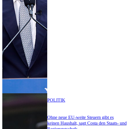
POLITIK
Ohne neue EU-weite Steuern gibt es
keinen Haushalt, sagt Costa den Staats- und
Regierungschefs