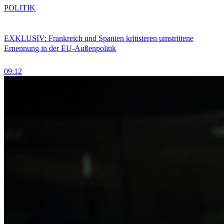
POLITIK
EXKLUSIV: Frankreich und Spanien kritisieren umstrittene
Ernennung in der EU-Außenpolitik
09:12