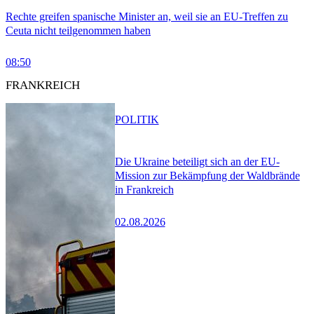
Rechte greifen spanische Minister an, weil sie an EU-Treffen zu
Ceuta nicht teilgenommen haben
08:50
FRANKREICH
POLITIK
Die Ukraine beteiligt sich an der EU-
Mission zur Bekämpfung der Waldbrände
in Frankreich
02.08.2026