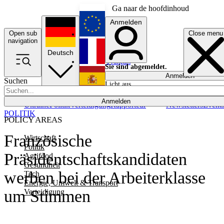
Ga naar de hoofdinhoud
Anmelden
Open sub
Close menu
English
navigation
Deutsch
Français
Sie sind abgemeldet.
Anmelden
Suchen
Licht aus
Español
Anmelden
Ukraine
Politik
Verteidigung
Rapporteur
Newsletters
Event
POLITIK
POLICY AREAS
Französische
Wirtschaft
Politik
Präsidentschaftskandidaten
Agrifood
Gesundheit
werben bei der Arbeiterklasse
Tech
Energie, Umwelt & Transport
um Stimmen
Verteidigung