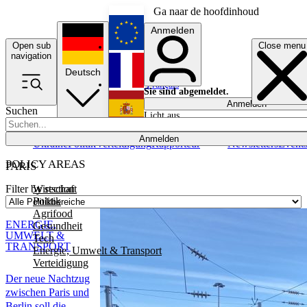
Ga naar de hoofdinhoud
Anmelden
Open sub
Close menu
English
navigation
Deutsch
Français
Sie sind abgemeldet.
Anmelden
Suchen
Licht aus
Español
Anmelden
Ukraine
Politik
Verteidigung
Rapporteur
Newsletters
Event
POLICY AREAS
PARIS
Wirtschaft
Filter by section
Politik
Agrifood
ENERGIE,
Gesundheit
UMWELT &
Tech
TRANSPORT
Energie, Umwelt & Transport
Verteidigung
Der neue Nachtzug
zwischen Paris und
Berlin soll die