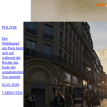
POLITIK
Der
Wahlkampf
um Paris heizt
sich auf,
während die
Rechte das
Ende der
sozialistischen
Ära anstrebt
02.01.2026
5 MINUTEN