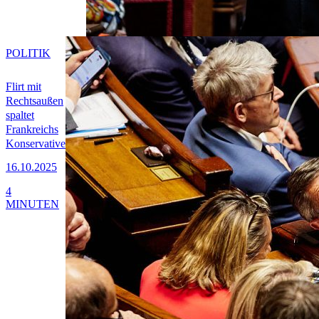
POLITIK
Flirt mit
Rechtsaußen
spaltet
Frankreichs
Konservative
16.10.2025
4
MINUTEN