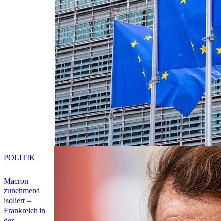
POLITIK
Macron
zunehmend
isoliert –
Frankreich in
der