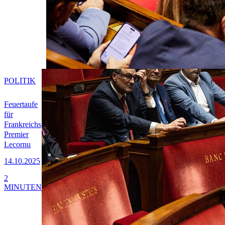
POLITIK
Feuertaufe
für
Frankreichs
Premier
Lecornu
14.10.2025
2
MINUTEN