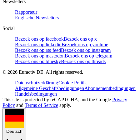
Newsletters
Rapporteur
Englische Newsletters
Social
Bezoek ons op facebook
Bezoek ons op x
Bezoek ons op linkedin
Bezoek ons op youtube
Bezoek ons op rss-feed
Bezoek ons op instagram
Bezoek ons op mastodon
Bezoek ons op telegram
Bezoek ons op bluesky
Bezoek ons op threads
©
2026
Euractiv DE. All rights reserved.
Datenschutzerklärung
Cookie Politik
Allgemeine Geschäftsbedingungen
Abonnementbedingungen
Handelsbedingungen
This site is protected by reCAPTCHA, and the Google
Privacy
Policy
and
Terms of Service
apply.
Deutsch