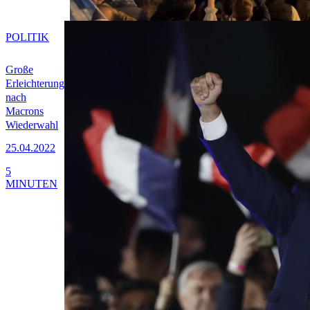
POLITIK
Große
Erleichterung
nach
Macrons
Wiederwahl
25.04.2022
5
MINUTEN