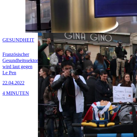
GESUNDHEIT
Französischer
Gesundheitssektor
wird laut gegen
Le Pen
22.04.2022
4 MINUTEN