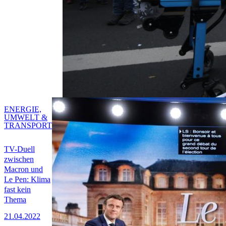
ENERGIE,
UMWELT &
TRANSPORT
TV-Duell
zwischen
Macron und
Le Pen: Klima
fast kein
Thema
21.04.2022