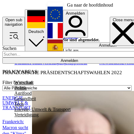
Ga naar de hoofdinhoud
Anmelden
Open sub
Close menu
English
navigation
Deutsch
Français
Sie sind abgemeldet.
Anmelden
Suchen
Licht aus
Español
Anmelden
Ukraine
Politik
Verteidigung
Rapporteur
Newsletters
Event
POLICY AREAS
FRANZÖSISCHE PRÄSIDENTSCHAFTSWAHLEN 2022
Wirtschaft
Filter by section
Politik
Agrifood
ENERGIE,
Gesundheit
UMWELT &
Tech
TRANSPORT
Energie, Umwelt & Transport
Verteidigung
Frankreich:
Macron sucht
den "Klima"-