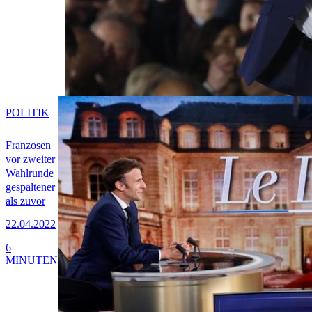
POLITIK
Franzosen
vor zweiter
Wahlrunde
gespaltener
als zuvor
22.04.2022
6
MINUTEN