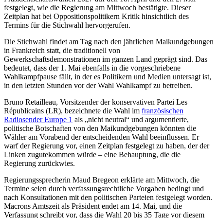
festgelegt, wie die Regierung am Mittwoch bestätigte. Dieser
Zeitplan hat bei Oppositionspolitikern Kritik hinsichtlich des
Termins für die Stichwahl hervorgerufen.
Die Stichwahl findet am Tag nach den jährlichen Maikundgebungen
in Frankreich statt, die traditionell von
Gewerkschaftsdemonstrationen im ganzen Land geprägt sind. Das
bedeutet, dass der 1. Mai ebenfalls in die vorgeschriebene
Wahlkampfpause fällt, in der es Politikern und Medien untersagt ist,
in den letzten Stunden vor der Wahl Wahlkampf zu betreiben.
Bruno Retailleau, Vorsitzender der konservativen Partei Les
Républicains (LR), bezeichnete die Wahl im
französischen
Radiosender Europe 1
als „nicht neutral“ und argumentierte,
politische Botschaften von den Maikundgebungen könnten die
Wähler am Vorabend der entscheidenden Wahl beeinflussen. Er
warf der Regierung vor, einen Zeitplan festgelegt zu haben, der der
Linken zugutekommen würde – eine Behauptung, die die
Regierung zurückwies.
Regierungssprecherin Maud Bregeon erklärte am Mittwoch, die
Termine seien durch verfassungsrechtliche Vorgaben bedingt und
nach Konsultationen mit den politischen Parteien festgelegt worden.
Macrons Amtszeit als Präsident endet am 14. Mai, und die
Verfassung schreibt vor, dass die Wahl 20 bis 35 Tage vor diesem