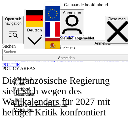
Ga naar de hoofdinhoud
Anmelden
Open sub
Close menu
English
navigation
Deutsch
Français
Sie sind abgemeldet.
Anmelden
Suchen
Licht aus
Español
Anmelden
Ukraine
Politik
Verteidigung
Rapporteur
Newsletters
Event
POLITIK
POLICY AREAS
Die französische Regierung
Wirtschaft
Politik
sieht sich wegen des
Agrifood
Gesundheit
Wahlkalenders für 2027 mit
Tech
Energie, Umwelt & Transport
heftiger Kritik konfrontiert
Verteidigung