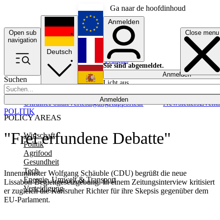
Ga naar de hoofdinhoud
Anmelden
Open sub
Close menu
English
navigation
Deutsch
Français
Sie sind abgemeldet.
Anmelden
Suchen
Licht aus
Español
Anmelden
Ukraine
Politik
Verteidigung
Rapporteur
Newsletters
Event
POLITIK
POLICY AREAS
"Frei erfundene Debatte"
Wirtschaft
Politik
Agrifood
Gesundheit
Tech
Innenminister Wolfgang Schäuble (CDU) begrüßt die neue
Energie, Umwelt & Transport
Lissabon-Begleitgesetzgebung. In einem Zeitungsinterview kritisiert
Verteidigung
er zugleich die Karlsruher Richter für ihre Skepsis gegenüber dem
EU-Parlament.