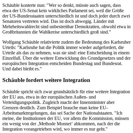
Schäuble konterte nun: "Wer so denkt, müsste auch sagen, dass
etwa der US-Senat kein wirkliches Parlament sei, weil die Größe
der US-Bundesstaaten unterschiedlich ist und doch jeder durch zwei
Senatoren vertreten wird. Das ist doch abwegig. Länder mit
Mehrheitswahlrecht sind unbestreitbar Demokratien, obwohl etwa in
Großbritannien die Wahlkreise unterschiedlich groß sind."
Wolfgang Schäuble relativierte zudem die Bedeutung des Karlsruher
Urteils: "Karlsruhe hat die Politik immer wieder aufgefordert, die
Urteile als das zu nehmen, was sie sind: eine Entscheidung in einem
Einzelfall. Über die weitere Entwicklung des Grundgesetzes und der
europäischen Integration entscheiden Bundestag und Bundesrat.
Und dabei bleibt es."
Schäuble fordert weitere Integration
Schäuble spricht sich zwar grundsätzlich für eine weitere Integration
der EU aus, etwa in der europäischen Außen- und
Verteidigungspolitik. Zugleich macht der Innenminister aber
Grenzen deutlich. Zum Beispiel brauche man keine EU-
Arbeitsmarktregelungen, das sei Sache der Nationalstaaten. "Ich
meine, die Institutionen der EU, vor allem die Kommission, müssen
ein wenig von der ‚Methode Monnet‘ abkommen, nach der die
Integration vorangetrieben wird, wo immer es nur geht."