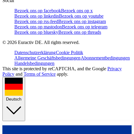
Social
Bezoek ons op facebook
Bezoek ons op x
Bezoek ons op linkedin
Bezoek ons op youtube
Bezoek ons op rss-feed
Bezoek ons op instagram
Bezoek ons op mastodon
Bezoek ons op telegram
Bezoek ons op bluesky
Bezoek ons op threads
©
2026
Euractiv DE. All rights reserved.
Datenschutzerklärung
Cookie Politik
Allgemeine Geschäftsbedingungen
Abonnementbedingungen
Handelsbedingungen
This site is protected by reCAPTCHA, and the Google
Privacy
Policy
and
Terms of Service
apply.
Deutsch