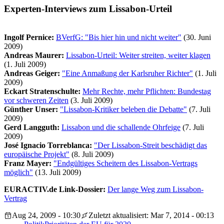
Experten-Interviews zum Lissabon-Urteil
Ingolf Pernice:
BVerfG: "Bis hier hin und nicht weiter"
(30. Juni
2009)
Andreas Maurer:
Lissabon-Urteil: Weiter streiten, weiter klagen
(1. Juli 2009)
Andreas Geiger:
"Eine Anmaßung der Karlsruher Richter"
(1. Juli
2009)
Eckart Stratenschulte:
Mehr Rechte, mehr Pflichten: Bundestag
vor schweren Zeiten
(3. Juli 2009)
Günther Unser:
"Lissabon-Kritiker beleben die Debatte"
(7. Juli
2009)
Gerd Langguth:
Lissabon und die schallende Ohrfeige
(7. Juli
2009)
José Ignacio Torreblanca:
"Der Lissabon-Streit beschädigt das
europäische Projekt"
(8. Juli 2009)
Franz Mayer:
"Endgültiges Scheitern des Lissabon-Vertrags
möglich"
(13. Juli 2009)
EURACTIV.de Link-Dossier:
Der lange Weg zum Lissabon-
Vertrag
Aug 24, 2009 - 10:30
Zuletzt aktualisiert: Mar 7, 2014 - 00:13