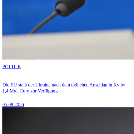
POLITIK
Die EU stellt der Ukraine nach dem tödlichen Anschlag in Kyjiw
1,4 Mrd. Euro zur Verfügung
05.08.2026