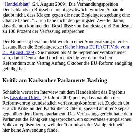
"Handelsblatt"
(24. August 2009). Die Verhandlungsposition
Deutschlands in Brüssel sei nicht geschwächt worden. Schäuble
glaubt nicht, dass Klagen gegen die neue Begleitgesetzgebung eine
Chance haben: "… ich habe nicht den geringsten Zweifel daran,
dass die nun kommenden Beschlüsse von Bundestag und Bundesrat
zu 100 Prozent der Verfassung entsprechen."
Der Bundestag berät am Mittwoch in einer Sondersitzung in erster
Lesung über die Begleitgesetze (
Siehe hierzu EURACTIV.de vom
21. August 2009
). Sie müssen bis Mitte September verabschiedet
sein, damit Deutschland noch rechtzeitig vor dem irischen
Referendum zum Vertrag Anfang Oktober die EU-Reform endgültig
gebilligt hat.
Kritik am Karlsruher Parlaments-Bashing
Schäuble wertet im Interview mit dem Handelsblatt das Ergebnis
des
Lissabon-Urteils
(30. Juni 2009) positiv, dass nämlich der
Reformvertrag grundsätzlich verfassungskonform sei. Zugleich übt
er auch Kritik an den Karlsruher Richtern, speziell an ihrer Skepsis
gegenüber dem Europaparlament. Das Verfassungsgericht hatte dem
Parlament die Fähigkeit abgesprochen, ein souveränes europäisches
Volk zu repräsentieren, weil der "Grundsatz der Wahlgleichheit"
hier keine Anwendung fände.