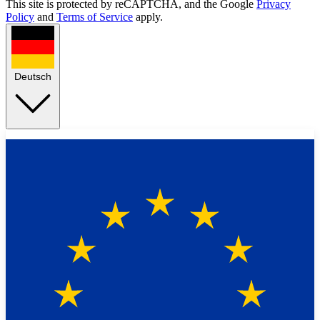
This site is protected by reCAPTCHA, and the Google
Privacy
Policy
and
Terms of Service
apply.
Deutsch