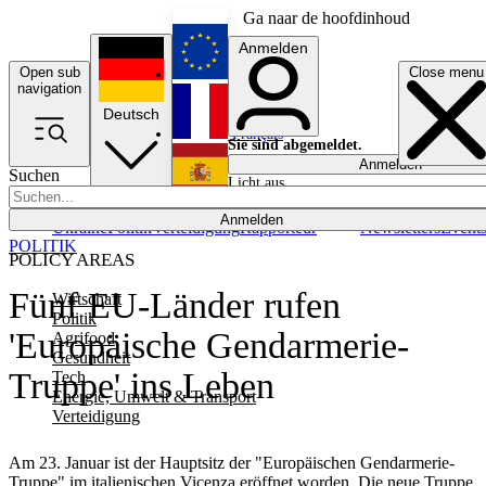
Ga naar de hoofdinhoud
Anmelden
Open sub
Close menu
English
navigation
Deutsch
Français
Sie sind abgemeldet.
Anmelden
Suchen
Licht aus
Español
Anmelden
Ukraine
Politik
Verteidigung
Rapporteur
Newsletters
Event
POLITIK
POLICY AREAS
Fünf EU-Länder rufen
Wirtschaft
Politik
'Europäische Gendarmerie-
Agrifood
Gesundheit
Truppe' ins Leben
Tech
Energie, Umwelt & Transport
Verteidigung
Am 23. Januar ist der Hauptsitz der "Europäischen Gendarmerie-
Truppe" im italienischen Vicenza eröffnet worden. Die neue Truppe