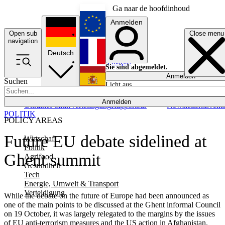
Ga naar de hoofdinhoud
Anmelden
Open sub
Close menu
English
navigation
Deutsch
Français
Sie sind abgemeldet.
Anmelden
Suchen
Licht aus
Español
Anmelden
Ukraine
Politik
Verteidigung
Rapporteur
Newsletters
Event
POLITIK
POLICY AREAS
Future EU debate sidelined at
Wirtschaft
Politik
Ghent summit
Agrifood
Gesundheit
Tech
Energie, Umwelt & Transport
Verteidigung
While the debate on the future of Europe had been announced as
one of the main points to be discussed at the Ghent informal Council
on 19 October, it was largely relegated to the margins by the issues
of EU anti-terrorism measures and the US action in Afghanistan.