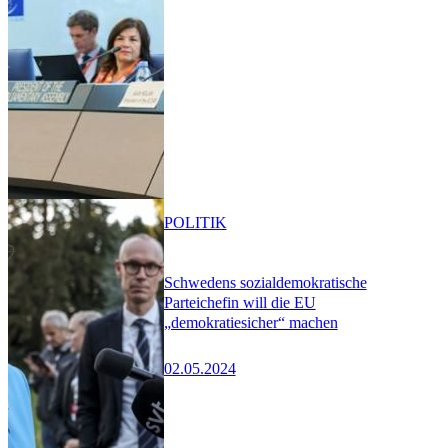
POLITIK
Schwedens sozialdemokratische
Parteichefin will die EU
„demokratiesicher“ machen
02.05.2024