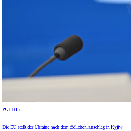
POLITIK
Die EU stellt der Ukraine nach dem tödlichen Anschlag in Kyjiw