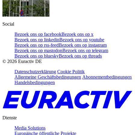
Social
Bezoek ons op facebook
Bezoek ons op x
Bezoek ons op linkedin
Bezoek ons op youtube
Bezoek ons op rss-feed
Bezoek ons op instagram
Bezoek ons op mastodon
Bezoek ons op telegram
Bezoek ons op bluesky
Bezoek ons op threads
©
2026
Euractiv DE
Datenschutzerklärung
Cookie Politik
Allgemeine Geschäftsbedingungen
Abonnementbedingungen
Handelsbedingungen
Dienste
Media Solutions
Europäische öffentliche Projekte