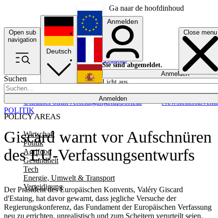
Ga naar de hoofdinhoud
Anmelden
Open sub
Close menu
English
navigation
Deutsch
Français
Sie sind abgemeldet.
Anmelden
Suchen
Licht aus
Español
Anmelden
Ukraine
Politik
Verteidigung
Rapporteur
Newsletters
Event
POLITIK
POLICY AREAS
Giscard warnt vor Aufschnüren
Wirtschaft
Politik
des EU-Verfassungsentwurfs
Agrifood
Gesundheit
Tech
Energie, Umwelt & Transport
Verteidigung
Der Präsident des Europäischen Konvents, Valéry Giscard
d'Estaing, hat davor gewarnt, dass jegliche Versuche der
Regierungskonferenz, das Fundament der Europäischen Verfassung
neu zu errichten, unrealistisch und zum Scheitern verurteilt seien.