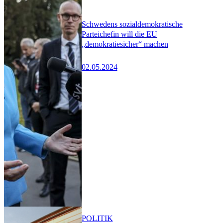
Schwedens sozialdemokratische
Parteichefin will die EU
„demokratiesicher“ machen
02.05.2024
POLITIK