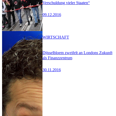
Verschuldung vieler Staaten“
09.12.2016
WIRTSCHAFT
Dijsselbloem zweifelt an Londons Zukunft
als Finanzzentrum
30.11.2016