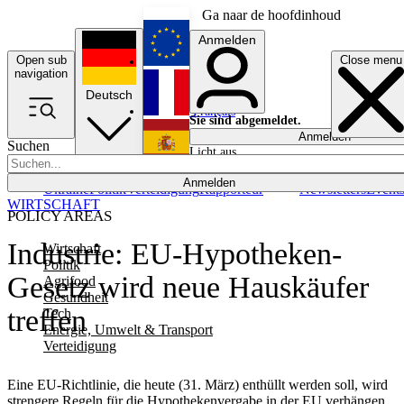
Ga naar de hoofdinhoud
Anmelden
Open sub
Close menu
English
navigation
Deutsch
Français
Sie sind abgemeldet.
Anmelden
Suchen
Licht aus
Español
Anmelden
Ukraine
Politik
Verteidigung
Rapporteur
Newsletters
Event
WIRTSCHAFT
POLICY AREAS
Industrie: EU-Hypotheken-
Wirtschaft
Politik
Gesetz wird neue Hauskäufer
Agrifood
Gesundheit
treffen
Tech
Energie, Umwelt & Transport
Verteidigung
Eine EU-Richtlinie, die heute (31. März) enthüllt werden soll, wird
strengere Regeln für die Hypothekenvergabe in der EU verhängen.