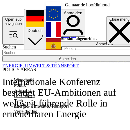
Ga naar de hoofdinhoud
Anmelden
Open sub
Close menu
English
navigation
Deutsch
Français
Sie sind abgemeldet.
Anmelden
Suchen
Licht aus
Español
Anmelden
Ukraine
Politik
Verteidigung
Rapporteur
Newsletters
Event
ENERGIE, UMWELT & TRANSPORT
POLICY AREAS
Internationale Konferenz
Wirtschaft
Politik
bestätigt EU-Ambitionen auf
Agrifood
Gesundheit
weltweit führende Rolle in
Tech
Energie, Umwelt & Transport
erneuerbaren Energie
Verteidigung