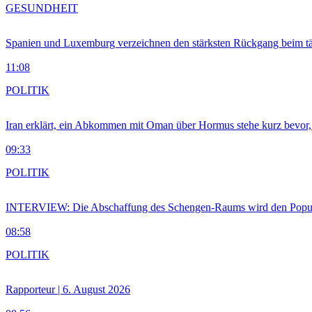
GESUNDHEIT
Spanien und Luxemburg verzeichnen den stärksten Rückgang beim t
11:08
POLITIK
Iran erklärt, ein Abkommen mit Oman über Hormus stehe kurz bevor
09:33
POLITIK
INTERVIEW: Die Abschaffung des Schengen-Raums wird den Populi
08:58
POLITIK
Rapporteur | 6. August 2026