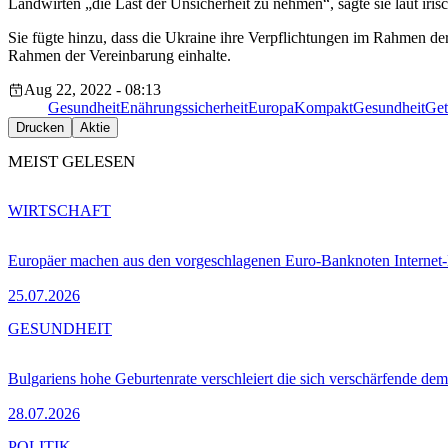
Landwirten „die Last der Unsicherheit zu nehmen“, sagte sie laut iri
Sie fügte hinzu, dass die Ukraine ihre Verpflichtungen im Rahmen der
Rahmen der Vereinbarung einhalte.
Aug 22, 2022 - 08:13
Gesundheit
Enährungssicherheit
EuropaKompakt
Gesundheit
Get
Drucken
Aktie
MEIST GELESEN
WIRTSCHAFT
Europäer machen aus den vorgeschlagenen Euro-Banknoten Interne
25.07.2026
GESUNDHEIT
Bulgariens hohe Geburtenrate verschleiert die sich verschärfende dem
28.07.2026
POLITIK