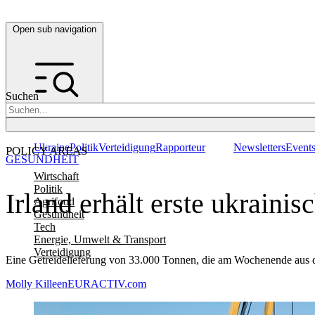
Open sub navigation
Suchen
Ukraine
Politik
Verteidigung
Rapporteur
Newsletters
Event
POLICY AREAS
GESUNDHEIT
Wirtschaft
Politik
Irland erhält erste ukraini
Agrifood
Gesundheit
Tech
Energie, Umwelt & Transport
Verteidigung
Eine Getreidelieferung von 33.000 Tonnen, die am Wochenende aus de
Molly Killeen
EURACTIV.com