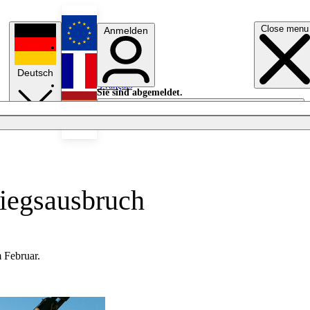
Close menu
Anmelden
English
Deutsch
Français
Sie sind abgemeldet.
Anmelden
Licht aus
Español
Kriegsausbruch
 Februar.