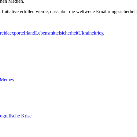
schen Medien.
 Initiative erfüllen werde, dass aber die weltweite Ernährungssicherhe
reideexporte
Irland
Lebensmittelsicherheit
Ukrainekrieg
t-Memes
ografische Krise