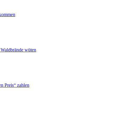
ankommen
n Waldbrände wüten
n Preis“ zahlen