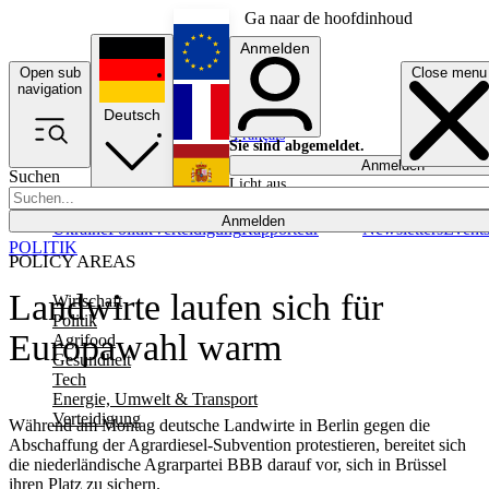
Ga naar de hoofdinhoud
Anmelden
Open sub
Close menu
English
navigation
Deutsch
Français
Sie sind abgemeldet.
Anmelden
Suchen
Licht aus
Español
Anmelden
Ukraine
Politik
Verteidigung
Rapporteur
Newsletters
Event
POLITIK
POLICY AREAS
Landwirte laufen sich für
Wirtschaft
Politik
Europawahl warm
Agrifood
Gesundheit
Tech
Energie, Umwelt & Transport
Verteidigung
Während am Montag deutsche Landwirte in Berlin gegen die
Abschaffung der Agrardiesel-Subvention protestieren, bereitet sich
die niederländische Agrarpartei BBB darauf vor, sich in Brüssel
ihren Platz zu sichern.