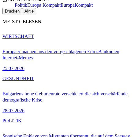
Politik
Europa Kompakt
EuropaKompakt
Drucken
Aktie
MEIST GELESEN
WIRTSCHAFT
Europäer machen aus den vorgeschlagenen Euro-Banknoten
Internet-Memes
25.07.2026
GESUNDHEIT
Bulgariens hohe Geburtenrate verschleiert die sich verschärfende
demografische Krise
28.07.2026
POLITIK
Spanische Enklave von Migranten überrannt, die auf dem Seeweg