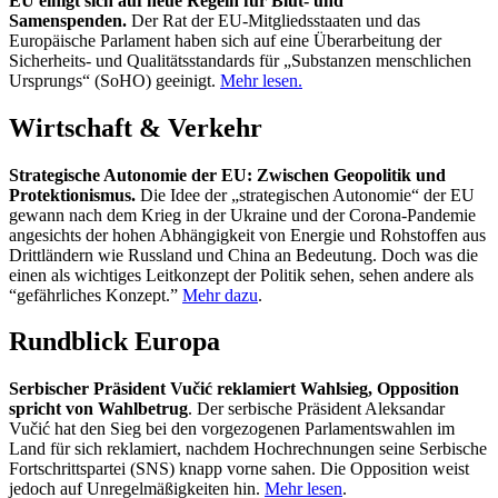
EU einigt sich auf neue Regeln für Blut- und
Samenspenden.
Der Rat der EU-Mitgliedsstaaten und das
Europäische Parlament haben sich auf eine Überarbeitung der
Sicherheits- und Qualitätsstandards für „Substanzen menschlichen
Ursprungs“ (SoHO) geeinigt.
Mehr lesen.
Wirtschaft & Verkehr
Strategische Autonomie der EU: Zwischen Geopolitik und
Protektionismus.
Die Idee der „strategischen Autonomie“ der EU
gewann nach dem Krieg in der Ukraine und der Corona-Pandemie
angesichts der hohen Abhängigkeit von Energie und Rohstoffen aus
Drittländern wie Russland und China an Bedeutung. Doch was die
einen als wichtiges Leitkonzept der Politik sehen, sehen andere als
“gefährliches Konzept.”
Mehr dazu
.
Rundblick Europa
Serbischer Präsident Vučić reklamiert Wahlsieg, Opposition
spricht von Wahlbetrug
. Der serbische Präsident Aleksandar
Vučić hat den Sieg bei den vorgezogenen Parlamentswahlen im
Land für sich reklamiert, nachdem Hochrechnungen seine Serbische
Fortschrittspartei (SNS) knapp vorne sahen. Die Opposition weist
jedoch auf Unregelmäßigkeiten hin.
Mehr lesen
.