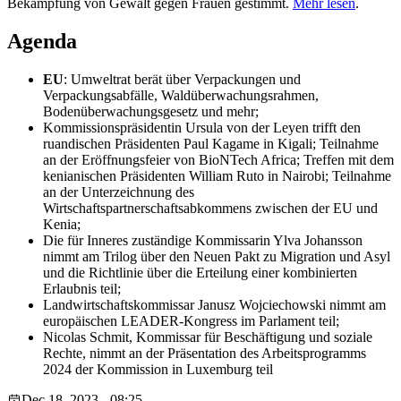
Bekämpfung von Gewalt gegen Frauen gestimmt.
Mehr lesen
.
Agenda
EU
: Umweltrat berät über Verpackungen und
Verpackungsabfälle, Waldüberwachungsrahmen,
Bodenüberwachungsgesetz und mehr;
Kommissionspräsidentin Ursula von der Leyen trifft den
ruandischen Präsidenten Paul Kagame in Kigali; Teilnahme
an der Eröffnungsfeier von BioNTech Africa; Treffen mit dem
kenianischen Präsidenten William Ruto in Nairobi; Teilnahme
an der Unterzeichnung des
Wirtschaftspartnerschaftsabkommens zwischen der EU und
Kenia;
Die für Inneres zuständige Kommissarin Ylva Johansson
nimmt am Trilog über den Neuen Pakt zu Migration und Asyl
und die Richtlinie über die Erteilung einer kombinierten
Erlaubnis teil;
Landwirtschaftskommissar Janusz Wojciechowski nimmt am
europäischen LEADER-Kongress im Parlament teil;
Nicolas Schmit, Kommissar für Beschäftigung und soziale
Rechte, nimmt an der Präsentation des Arbeitsprogramms
2024 der Kommission in Luxemburg teil
Dec 18, 2023 - 08:25