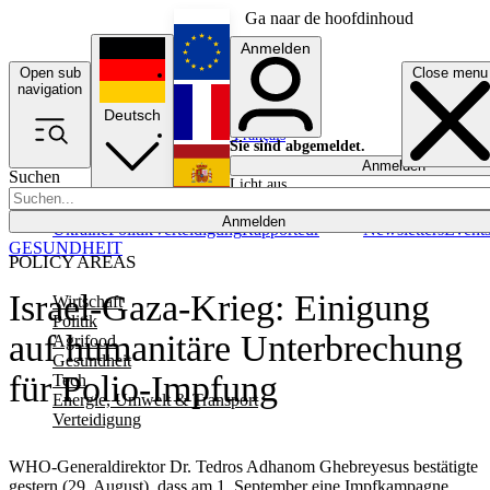
Ga naar de hoofdinhoud
Anmelden
Open sub
Close menu
English
navigation
Deutsch
Français
Sie sind abgemeldet.
Anmelden
Suchen
Licht aus
Español
Anmelden
Ukraine
Politik
Verteidigung
Rapporteur
Newsletters
Event
GESUNDHEIT
POLICY AREAS
Israel-Gaza-Krieg: Einigung
Wirtschaft
Politik
auf humanitäre Unterbrechung
Agrifood
Gesundheit
für Polio-Impfung
Tech
Energie, Umwelt & Transport
Verteidigung
WHO-Generaldirektor Dr. Tedros Adhanom Ghebreyesus bestätigte
gestern (29. August), dass am 1. September eine Impfkampagne