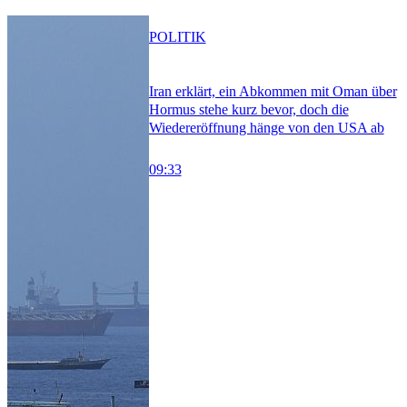
POLITIK
Iran erklärt, ein Abkommen mit Oman über
Hormus stehe kurz bevor, doch die
Wiedereröffnung hänge von den USA ab
09:33