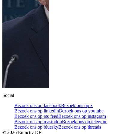
Social
Bezoek ons op facebook
Bezoek ons op x
Bezoek ons op linkedin
Bezoek ons op youtube
Bezoek ons op rss-feed
Bezoek ons op instagram
Bezoek ons op mastodon
Bezoek ons op telegram
Bezoek ons op bluesky
Bezoek ons op threads
©
2026
Euractiv DE