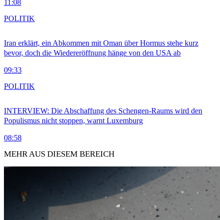
11:08
POLITIK
Iran erklärt, ein Abkommen mit Oman über Hormus stehe kurz
bevor, doch die Wiedereröffnung hänge von den USA ab
09:33
POLITIK
INTERVIEW: Die Abschaffung des Schengen-Raums wird den
Populismus nicht stoppen, warnt Luxemburg
08:58
MEHR AUS DIESEM BEREICH