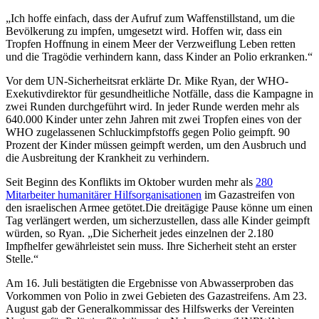
„Ich hoffe einfach, dass der Aufruf zum Waffenstillstand, um die
Bevölkerung zu impfen, umgesetzt wird. Hoffen wir, dass ein
Tropfen Hoffnung in einem Meer der Verzweiflung Leben retten
und die Tragödie verhindern kann, dass Kinder an Polio erkranken.“
Vor dem UN-Sicherheitsrat erklärte Dr. Mike Ryan, der WHO-
Exekutivdirektor für gesundheitliche Notfälle, dass die Kampagne in
zwei Runden durchgeführt wird. In jeder Runde werden mehr als
640.000 Kinder unter zehn Jahren mit zwei Tropfen eines von der
WHO zugelassenen Schluckimpfstoffs gegen Polio geimpft. 90
Prozent der Kinder müssen geimpft werden, um den Ausbruch und
die Ausbreitung der Krankheit zu verhindern.
Seit Beginn des Konflikts im Oktober wurden mehr als
280
Mitarbeiter humanitärer Hilfsorganisationen
im Gazastreifen von
den israelischen Armee getötet.Die dreitägige Pause könne um einen
Tag verlängert werden, um sicherzustellen, dass alle Kinder geimpft
würden, so Ryan. „Die Sicherheit jedes einzelnen der 2.180
Impfhelfer gewährleistet sein muss. Ihre Sicherheit steht an erster
Stelle.“
Am 16. Juli bestätigten die Ergebnisse von Abwasserproben das
Vorkommen von Polio in zwei Gebieten des Gazastreifens. Am 23.
August gab der Generalkommissar des Hilfswerks der Vereinten