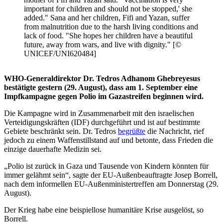
important for children and should not be stopped,' she
added." Sana and her children, Fifi and Yazan, suffer
from malnutrition due to the harsh living conditions and
lack of food. "She hopes her children have a beautiful
future, away from wars, and live with dignity." [©
UNICEF/UNI620484]
WHO-Generaldirektor Dr. Tedros Adhanom Ghebreyesus
bestätigte gestern (29. August), dass am 1. September eine
Impfkampagne gegen Polio im Gazastreifen beginnen wird.
Die Kampagne wird in Zusammenarbeit mit den israelischen
Verteidigungskräften (IDF) durchgeführt und ist auf bestimmte
Gebiete beschränkt sein. Dr. Tedros
begrüßte
die Nachricht, rief
jedoch zu einem Waffenstillstand auf und betonte, dass Frieden die
einzige dauerhafte Medizin sei.
„Polio ist zurück in Gaza und Tausende von Kindern könnten für
immer gelähmt sein“, sagte der EU-Außenbeauftragte Josep Borrell,
nach dem informellen EU-Außenministertreffen am Donnerstag (29.
August).
Der Krieg habe eine beispiellose humanitäre Krise ausgelöst, so
Borrell.