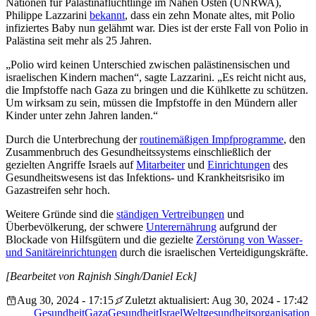
Nationen für Palästinaflüchtlinge im Nahen Osten (UNRWA),
Philippe Lazzarini
bekannt
, dass ein zehn Monate altes, mit Polio
infiziertes Baby nun gelähmt war. Dies ist der erste Fall von Polio in
Palästina seit mehr als 25 Jahren.
„Polio wird keinen Unterschied zwischen palästinensischen und
israelischen Kindern machen“, sagte Lazzarini. „Es reicht nicht aus,
die Impfstoffe nach Gaza zu bringen und die Kühlkette zu schützen.
Um wirksam zu sein, müssen die Impfstoffe in den Mündern aller
Kinder unter zehn Jahren landen.“
Durch die Unterbrechung der
routinemäßigen Impfprogramme
, den
Zusammenbruch des Gesundheitssystems einschließlich der
gezielten Angriffe Israels auf
Mitarbeiter
und
Einrichtungen
des
Gesundheitswesens ist das Infektions- und Krankheitsrisiko im
Gazastreifen sehr hoch.
Weitere Gründe sind die
ständigen Vertreibungen
und
Überbevölkerung, der schwere
Unterernährung
aufgrund der
Blockade von Hilfsgütern und die gezielte
Zerstörung von Wasser-
und Sanitäreinrichtungen
durch die israelischen Verteidigungskräfte.
[Bearbeitet von Rajnish Singh/Daniel Eck]
Aug 30, 2024 - 17:15
Zuletzt aktualisiert: Aug 30, 2024 - 17:42
Gesundheit
Gaza
Gesundheit
Israel
Weltgesundheitsorganisation