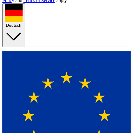
Policy
and
Terms of Service
apply.
Deutsch