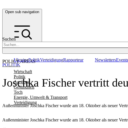
Open sub navigation
Suchen
Ukraine
Politik
Verteidigung
Rapporteur
Newsletters
Event
POLICY AREAS
POLITIK
Wirtschaft
Politik
Joschka Fischer vertritt d
Agrifood
Gesundheit
Tech
Energie, Umwelt & Transport
Verteidigung
Außenminister Joschka Fischer wurde am 18. Oktober als neuer Vertr
Außenminister Joschka Fischer wurde am 18. Oktober als neuer Vertr