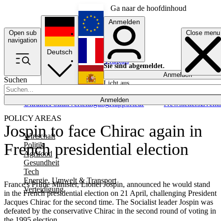
Ga naar de hoofdinhoud
Anmelden
Open sub
Close menu
English
navigation
Deutsch
Français
Sie sind abgemeldet.
Anmelden
Suchen
Licht aus
Español
Anmelden
Ukraine
Politik
Verteidigung
Rapporteur
Newsletters
Event
POLICY AREAS
Jospin to face Chirac again in
Wirtschaft
French presidential election
Politik
Agrifood
Gesundheit
Tech
Energie, Umwelt & Transport
France's Prime Minister, Lionel Jospin, announced he would stand
Verteidigung
in the French presidential election on 21 April, challenging President
Jacques Chirac for the second time. The Socialist leader Jospin was
defeated by the conservative Chirac in the second round of voting in
the 1995 election.