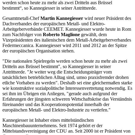
werden schon heute zu mehr als zwei Dritteln aus Brüssel
bestimmt“, so Kannegiesser in seiner Antrittsrede.
Gesamtmetall-Chef
Martin Kannegiesser
wird neuer Präsident des
Dachverbandes der europäischen Metall- und Elektro-
Arbeitgeberverbände CEEMET. Kannegiesser wurde heute in Rom
zum Nachfolger von
Roberto Maglione
gewählt, dem
Vizepräsidenten des italienischen dem Metall-Arbeitgeberverbandes
Federmeccanica. Kannegiesser wird 2011 und 2012 an der Spitze
der europäischen Organisation stehen.
"Die nationalen Spielregeln werden schon heute zu mehr als zwei
Dritteln aus Brüssel bestimmt", so Kannegiesser in seiner
Antrittsrede. "Je weiter weg die Entscheidungsträger vom
tatsächlichen betrieblichen Alltag sind, umso praxisfremder drohen
etliche Vorhaben zu werden". Deshalb sei eine gleichermaßen starke
wie konstruktive sozialpolitische Interessenvertretung notwendig. Es
sei ihm im Übrigen ein Anliegen, "gerade auch aufgrund der
Erfahrungen der jüngsten schweren Wirtschaftskrise das Verständnis
füreinander und das Kooperationspotential innerhalb der
europäischen Metall- und Elektro-Industrie zu vertiefen."
Kannegiesser ist Inhaber eines mittelständischen
Maschinenbauunternehmens. Seit 1974 gehört er der
Mittelstandsvereinigung der CDU an. Seit 2000 ist er Präsident von