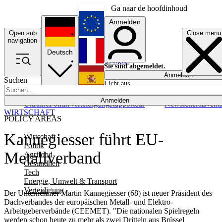
Ga naar de hoofdinhoud
Anmelden
Open sub
Close menu
English
navigation
Deutsch
Français
Sie sind abgemeldet.
Anmelden
Suchen
Licht aus
Español
Anmelden
Ukraine
Politik
Verteidigung
Rapporteur
Newsletters
Event
WIRTSCHAFT
POLICY AREAS
Kannegiesser führt EU-
Wirtschaft
Politik
Metallverband
Agrifood
Gesundheit
Tech
Energie, Umwelt & Transport
Verteidigung
Der Unternehmer Martin Kannegiesser (68) ist neuer Präsident des
Dachverbandes der europäischen Metall- und Elektro-
Arbeitgeberverbände (CEEMET). "Die nationalen Spielregeln
werden schon heute zu mehr als zwei Dritteln aus Brüssel