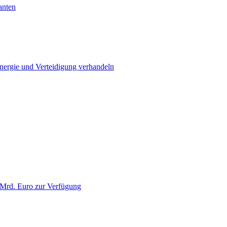
anten
Energie und Verteidigung verhandeln
 Mrd. Euro zur Verfügung