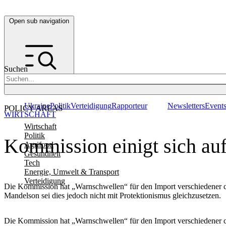
Open sub navigation
Suchen
Ukraine
Politik
Verteidigung
Rapporteur
Newsletters
Event
POLICY AREAS
WIRTSCHAFT
Wirtschaft
Politik
Kommission einigt sich au
Agrifood
Gesundheit
Tech
Energie, Umwelt & Transport
Verteidigung
Die Kommission hat „Warnschwellen“ für den Import verschiedener ch
Mandelson sei dies jedoch nicht mit Protektionismus gleichzusetzen.
Die Kommission hat „Warnschwellen“ für den Import verschiedener ch