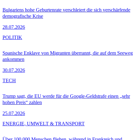
Bulgariens hohe Geburtenrate verschleiert die sich verschärfende
demografische Krise
28.07.2026
POLITIK
Spanische Enklave von Migranten überrannt, die auf dem Seeweg
ankommen
30.07.2026
TECH
Trump sagt, die EU werde für die Google-Geldstrafe einen „sehr
hohen Preis“ zahlen
25.07.2026
ENERGIE, UMWELT & TRANSPORT
Über 100.000 Menschen fliehen, während in Frankreich und