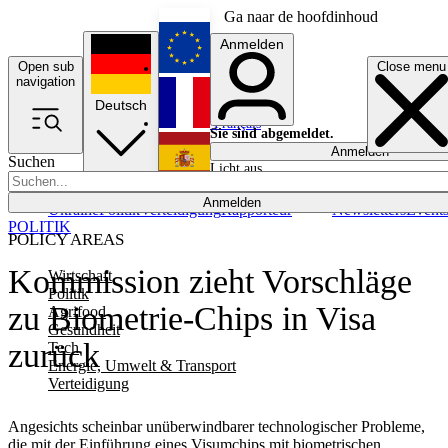
Ga naar de hoofdinhoud
Anmelden
Open sub
Close menu
English
navigation
Deutsch
Français
Sie sind abgemeldet.
Anmelden
Suchen
Licht aus
Español
Anmelden
Ukraine
Politik
Verteidigung
Rapporteur
Newsletters
Event
POLITIK
POLICY AREAS
Kommission zieht Vorschläge
Wirtschaft
Politik
zu Biometrie-Chips in Visa
Agrifood
Gesundheit
zurück
Tech
Energie, Umwelt & Transport
Verteidigung
Angesichts scheinbar unüberwindbarer technologischer Probleme,
die mit der Einführung eines Visumchips mit biometrischen