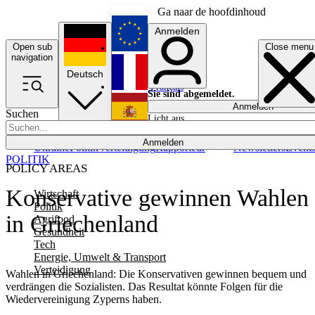
Ga naar de hoofdinhoud
Anmelden
Open sub
Close menu
English
navigation
Deutsch
Français
Sie sind abgemeldet.
Anmelden
Suchen
Licht aus
Español
Anmelden
Ukraine
Politik
Verteidigung
Rapporteur
Newsletters
Event
POLITIK
POLICY AREAS
Konservative gewinnen Wahlen
Wirtschaft
Politik
in Griechenland
Agrifood
Gesundheit
Tech
Energie, Umwelt & Transport
Verteidigung
Wahlen in Griechenland: Die Konservativen gewinnen bequem und
verdrängen die Sozialisten. Das Resultat könnte Folgen für die
Wiedervereinigung Zyperns haben.