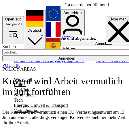
Ga naar de hoofdinhoud
Anmelden
Open sub
Close menu
English
navigation
Deutsch
Français
Sie sind abgemeldet.
Anmelden
Suchen
Licht aus
Español
Anmelden
Ukraine
Politik
Verteidigung
Rapporteur
Newsletters
Event
POLITIK
POLICY AREAS
Kovent wird Arbeit vermutlich
Wirtschaft
Politik
im Juli fortführen
Agrifood
Gesundheit
Tech
Energie, Umwelt & Transport
Verteidigung
Der Konvent wird vermutlich einen EU-Verfassungsentwurf am 13.
Juni annehmen, allerdings verlangen Konventsteilnehmer mehr Zeit
für ihre Arbeit.