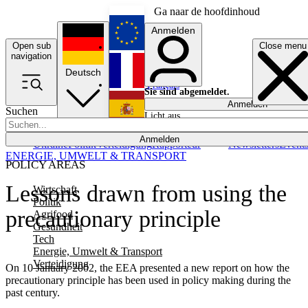
Ga naar de hoofdinhoud
Anmelden
Open sub
Close menu
English
navigation
Deutsch
Français
Sie sind abgemeldet.
Anmelden
Suchen
Licht aus
Español
Anmelden
Ukraine
Politik
Verteidigung
Rapporteur
Newsletters
Event
ENERGIE, UMWELT & TRANSPORT
POLICY AREAS
Lessons drawn from using the
Wirtschaft
Politik
precautionary principle
Agrifood
Gesundheit
Tech
Energie, Umwelt & Transport
Verteidigung
On 10 January 2002, the EEA presented a new report on how the
precautionary principle has been used in policy making during the
past century.