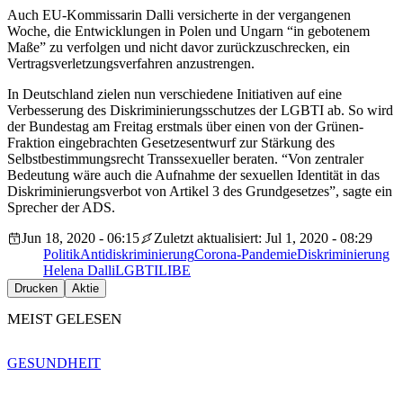
Auch EU-Kommissarin Dalli versicherte in der vergangenen
Woche, die Entwicklungen in Polen und Ungarn “in gebotenem
Maße” zu verfolgen und nicht davor zurückzuschrecken, ein
Vertragsverletzungsverfahren anzustrengen.
In Deutschland zielen nun verschiedene Initiativen auf eine
Verbesserung des Diskriminierungsschutzes der LGBTI ab. So wird
der Bundestag am Freitag erstmals über einen von der Grünen-
Fraktion eingebrachten Gesetzesentwurf zur Stärkung des
Selbstbestimmungsrecht Transsexueller beraten. “Von zentraler
Bedeutung wäre auch die Aufnahme der sexuellen Identität in das
Diskriminierungsverbot von Artikel 3 des Grundgesetzes”, sagte ein
Sprecher der ADS.
Jun 18, 2020 - 06:15
Zuletzt aktualisiert: Jul 1, 2020 - 08:29
Politik
Antidiskriminierung
Corona-Pandemie
Diskriminierung
Helena Dalli
LGBTI
LIBE
Drucken
Aktie
MEIST GELESEN
GESUNDHEIT