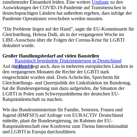
zunehmender Einsamkeit leiden. Eine weitere
Umfrage
zu den
Auswirkungen der COVID-19-Pandemie auf Transmenschen in
deutschsprachigen Ländern hat außerdem ergeben, dass infolge der
Pandemie Operationen verschoben werden mussten.
“Die Probleme liegen auf der Hand”, sagte die EU-Kommissarin für
Gleichstellung, Helena Dalli, als in der vergangenen Woche im
LIBE-Ausschuss über die Folgen der Corona-Krise für LGBTI
diskutiert wurde.
Großer Handlungsbedarf au
f vielen Baustellen
Rassistisch begründete Diskriminierung in Deutschland
Auf der Hand liegt auch, dass in mehreren europäischen Ländern in
nimmt zu
den vergangenen Monaten die Rechte der LGBTI stark
eingeschränkt worden sind. Doris Achelwilm, Sprecherin für
Gleichstellungs- und Queerpolitik der Linksfraktion im Bundestag,
hat die Bundesregierung nun dazu aufgerufen, die Situation der
LGBTI in Polen zum Schwerpunktthema der deutschen EU-
Ratspräsidentschaft zu machen.
Wie das Bundesministerium für Familie, Senioren, Frauen und
Jugend (BMFSFJ) auf Anfrage von EURACTIV Deutschland
mitteilte, plant die Bundesregierung, im Rahmen der EU-
Ratspräsidentschaft eine Konferenz zum Thema Intersektionalität
und LGBTI in Europa durchzuführen.