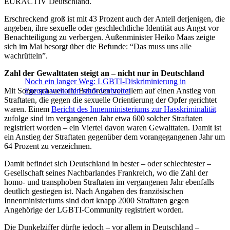
EURACTIV Deutschland.
Erschreckend groß ist mit 43 Prozent auch der Anteil derjenigen, die
angeben, ihre sexuelle oder geschlechtliche Identität aus Angst vor
Benachteiligung zu verbergen. Außenminister Heiko Maas zeigte
sich im Mai besorgt über die Befunde: “Das muss uns alle
wachrütteln”.
Zahl der Gewalttaten steigt an – nicht nur in Deutschland
Noch ein langer Weg: LGBTI-Diskriminierung in
Mit Sorge schauen die Behörden vor allem auf einen Anstieg von
Europa weiterhin stark verbreitet
Straftaten, die gegen die sexuelle Orientierung der Opfer gerichtet
waren. Einem
Bericht des Innenministeriums zur Hasskriminalität
zufolge sind im vergangenen Jahr etwa 600 solcher Straftaten
registriert worden – ein Viertel davon waren Gewalttaten.
Damit ist
ein Anstieg der Straftaten gegenüber dem vorangegangenen Jahr um
64 Prozent zu verzeichnen.
Damit befindet sich Deutschland in bester – oder schlechtester –
Gesellschaft seines Nachbarlandes Frankreich, wo die Zahl der
homo- und transphoben Straftaten im vergangenen Jahr ebenfalls
deutlich gestiegen ist. Nach Angaben des französischen
Innenministeriums sind dort knapp 2000 Straftaten gegen
Angehörige der LGBTI-Community registriert worden.
Die Dunkelziffer dürfte jedoch – vor allem in Deutschland –