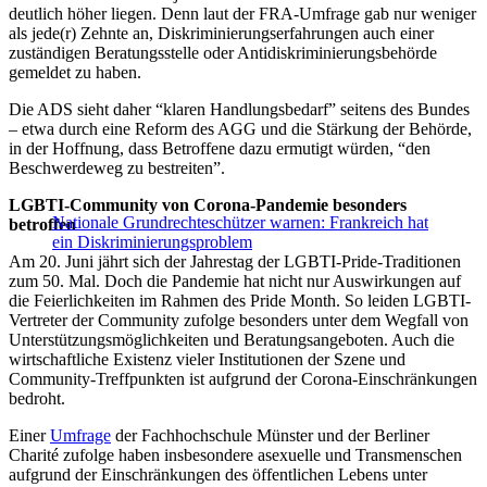
deutlich höher liegen. Denn laut der FRA-Umfrage gab nur weniger
als jede(r) Zehnte an, Diskriminierungserfahrungen auch einer
zuständigen Beratungsstelle oder Antidiskriminierungsbehörde
gemeldet zu haben.
Die ADS sieht daher “klaren Handlungsbedarf” seitens des Bundes
– etwa durch eine Reform des AGG und die Stärkung der Behörde,
in der Hoffnung, dass Betroffene dazu ermutigt würden, “den
Beschwerdeweg zu bestreiten”.
LGBTI-Community von Corona-Pandemie besonders
Nationale Grundrechteschützer warnen: Frankreich hat
betroffen
ein Diskriminierungsproblem
Am 20. Juni jährt sich der Jahrestag der LGBTI-Pride-Traditionen
zum 50. Mal. Doch die Pandemie hat nicht nur Auswirkungen auf
die Feierlichkeiten im Rahmen des Pride Month. So leiden LGBTI-
Vertreter der Community zufolge besonders unter dem Wegfall von
Unterstützungsmöglichkeiten und Beratungsangeboten. Auch die
wirtschaftliche Existenz vieler Institutionen der Szene und
Community-Treffpunkten ist aufgrund der Corona-Einschränkungen
bedroht.
Einer
Umfrage
der Fachhochschule Münster und der Berliner
Charité zufolge haben insbesondere asexuelle und Transmenschen
aufgrund der Einschränkungen des öffentlichen Lebens unter