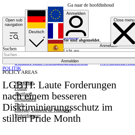
Ga naar de hoofdinhoud
Anmelden
Open sub
Close menu
English
navigation
Deutsch
Français
Sie sind abgemeldet.
Anmelden
Suchen
Licht aus
Español
Anmelden
Ukraine
Politik
Verteidigung
Rapporteur
Newsletters
Event
POLITIK
POLICY AREAS
LGBTI: Laute Forderungen
Wirtschaft
Politik
nach einem besseren
Agrifood
Gesundheit
Diskriminierungsschutz im
Tech
Energie, Umwelt & Transport
stillen Pride Month
Verteidigung