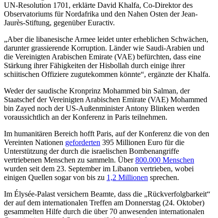
UN-Resolution 1701, erklärte David Khalfa, Co-Direktor des
Observatoriums für Nordafrika und den Nahen Osten der Jean-
Jaurès-Stiftung, gegenüber Euractiv.
„Aber die libanesische Armee leidet unter erheblichen Schwächen,
darunter grassierende Korruption. Länder wie Saudi-Arabien und
die Vereinigten Arabischen Emirate (VAE) befürchten, dass eine
Stärkung ihrer Fähigkeiten der Hisbollah durch einige ihrer
schiitischen Offiziere zugutekommen könnte“, ergänzte der Khalfa.
Weder der saudische Kronprinz Mohammed bin Salman, der
Staatschef der Vereinigten Arabischen Emirate (VAE) Mohammed
bin Zayed noch der US-Außenminister Antony Blinken werden
voraussichtlich an der Konferenz in Paris teilnehmen.
Im humanitären Bereich hofft Paris, auf der Konferenz die von den
Vereinten Nationen
geforderten
395 Millionen Euro für die
Unterstützung der durch die israelischen Bombenangriffe
vertriebenen Menschen zu sammeln. Über
800.000 Menschen
wurden seit dem 23. September im Libanon vertrieben, wobei
einigen Quellen sogar von bis zu
1,2 Millionen
sprechen.
Im Élysée-Palast versichern Beamte, dass die „Rückverfolgbarkeit“
der auf dem internationalen Treffen am Donnerstag (24. Oktober)
gesammelten Hilfe durch die über 70 anwesenden internationalen