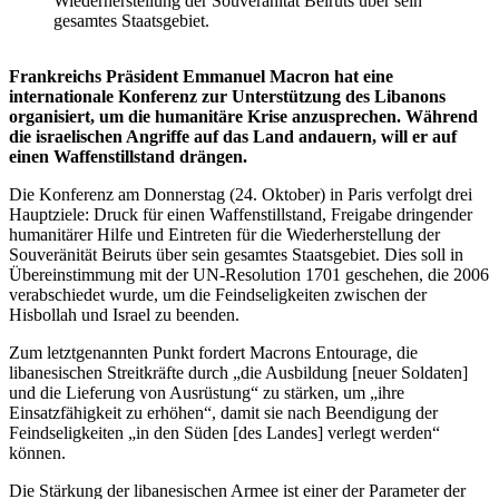
Wiederherstellung der Souveränität Beiruts über sein
gesamtes Staatsgebiet.
Frankreichs Präsident Emmanuel Macron hat eine
internationale Konferenz zur Unterstützung des Libanons
organisiert, um die humanitäre Krise anzusprechen. Während
die israelischen Angriffe auf das Land andauern, will er auf
einen Waffenstillstand drängen.
Die Konferenz am Donnerstag (24. Oktober) in Paris verfolgt drei
Hauptziele: Druck für einen Waffenstillstand, Freigabe dringender
humanitärer Hilfe und Eintreten für die Wiederherstellung der
Souveränität Beiruts über sein gesamtes Staatsgebiet. Dies soll in
Übereinstimmung mit der UN-Resolution 1701 geschehen, die 2006
verabschiedet wurde, um die Feindseligkeiten zwischen der
Hisbollah und Israel zu beenden.
Zum letztgenannten Punkt fordert Macrons Entourage, die
libanesischen Streitkräfte durch „die Ausbildung [neuer Soldaten]
und die Lieferung von Ausrüstung“ zu stärken, um „ihre
Einsatzfähigkeit zu erhöhen“, damit sie nach Beendigung der
Feindseligkeiten „in den Süden [des Landes] verlegt werden“
können.
Die Stärkung der libanesischen Armee ist einer der Parameter der