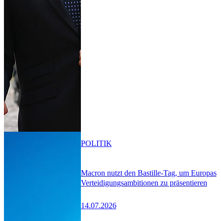
POLITIK
Macron nutzt den Bastille-Tag, um Europas
Verteidigungsambitionen zu präsentieren
14.07.2026