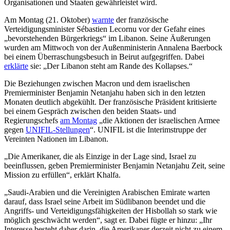
Organisationen und Staaten gewährleistet wird.
Am Montag (21. Oktober)
warnte
der französische
Verteidigungsminister Sébastien Lecornu vor der Gefahr eines
„bevorstehenden Bürgerkriegs“ im Libanon. Seine Äußerungen
wurden am Mittwoch von der Außenministerin Annalena Baerbock
bei einem Überraschungsbesuch in Beirut aufgegriffen. Dabei
erklärte
sie: „Der Libanon steht am Rande des Kollapses.“
Die Beziehungen zwischen Macron und dem israelischen
Premierminister Benjamin Netanjahu haben sich in den letzten
Monaten deutlich abgekühlt. Der französische Präsident kritisierte
bei einem Gespräch zwischen den beiden Staats- und
Regierungschefs
am Montag
„die Aktionen der israelischen Armee
gegen
UNIFIL-Stellungen
“. UNIFIL ist die Interimstruppe der
Vereinten Nationen im Libanon.
„Die Amerikaner, die als Einzige in der Lage sind, Israel zu
beeinflussen, geben Premierminister Benjamin Netanjahu Zeit, seine
Mission zu erfüllen“, erklärt Khalfa.
„Saudi-Arabien und die Vereinigten Arabischen Emirate warten
darauf, dass Israel seine Arbeit im Südlibanon beendet und die
Angriffs- und Verteidigungsfähigkeiten der Hisbollah so stark wie
möglich geschwächt werden“, sagt er. Dabei fügte er hinzu: „Ihr
Interesse besteht daher darin, die Amerikaner derzeit nicht zu einem