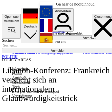
Ga naar de hoofdinhoud
Anmelden
Open sub
Close menu
English
navigation
Deutsch
Français
Sie sind abgemeldet.
Anmelden
Suchen
Licht aus
Español
Anmelden
Ukraine
Politik
Verteidigung
Rapporteur
Newsletters
Event
POLITIK
POLICY AREAS
Libanon-Konferenz: Frankreich
Wirtschaft
Politik
versucht sich an
Agrifood
Gesundheit
internationalem
Tech
Energie, Umwelt & Transport
Glaubwürdigkeitstrick
Verteidigung