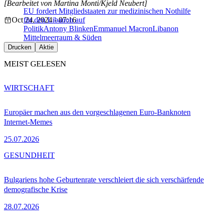
[Bearbeitet von Martina Monti/Kjeld Neubert]
EU fordert Mitgliedstaaten zur medizinischen Nothilfe
Oct 24, 2024 - 07:16
für den Libanon auf
Politik
Antony Blinken
Emmanuel Macron
Libanon
Mittelmeerraum & Süden
Drucken
Aktie
MEIST GELESEN
WIRTSCHAFT
Europäer machen aus den vorgeschlagenen Euro-Banknoten
Internet-Memes
25.07.2026
GESUNDHEIT
Bulgariens hohe Geburtenrate verschleiert die sich verschärfende
demografische Krise
28.07.2026