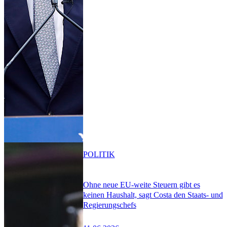
POLITIK
Ohne neue EU-weite Steuern gibt es
keinen Haushalt, sagt Costa den Staats- und
Regierungschefs