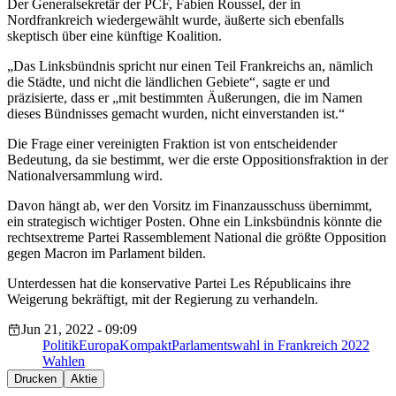
Der Generalsekretär der PCF, Fabien Roussel, der in
Nordfrankreich wiedergewählt wurde, äußerte sich ebenfalls
skeptisch über eine künftige Koalition.
„Das Linksbündnis spricht nur einen Teil Frankreichs an, nämlich
die Städte, und nicht die ländlichen Gebiete“, sagte er und
präzisierte, dass er „mit bestimmten Äußerungen, die im Namen
dieses Bündnisses gemacht wurden, nicht einverstanden ist.“
Die Frage einer vereinigten Fraktion ist von entscheidender
Bedeutung, da sie bestimmt, wer die erste Oppositionsfraktion in der
Nationalversammlung wird.
Davon hängt ab, wer den Vorsitz im Finanzausschuss übernimmt,
ein strategisch wichtiger Posten. Ohne ein Linksbündnis könnte die
rechtsextreme Partei Rassemblement National die größte Opposition
gegen Macron im Parlament bilden.
Unterdessen hat die konservative Partei Les Républicains ihre
Weigerung bekräftigt, mit der Regierung zu verhandeln.
Jun 21, 2022 - 09:09
Politik
EuropaKompakt
Parlamentswahl in Frankreich 2022
Wahlen
Drucken
Aktie