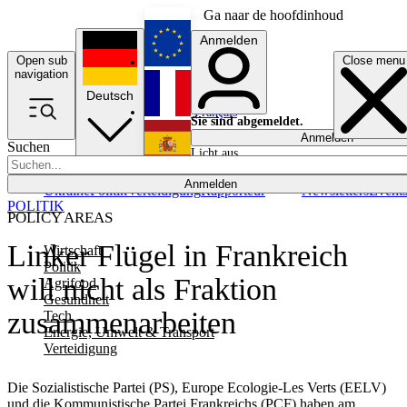
Ga naar de hoofdinhoud
Anmelden
Open sub
Close menu
English
navigation
Deutsch
Français
Sie sind abgemeldet.
Anmelden
Suchen
Licht aus
Español
Anmelden
Ukraine
Politik
Verteidigung
Rapporteur
Newsletters
Event
POLITIK
POLICY AREAS
Linker Flügel in Frankreich
Wirtschaft
Politik
will nicht als Fraktion
Agrifood
Gesundheit
zusammenarbeiten
Tech
Energie, Umwelt & Transport
Verteidigung
Die Sozialistische Partei (PS), Europe Ecologie-Les Verts (EELV)
und die Kommunistische Partei Frankreichs (PCF) haben am