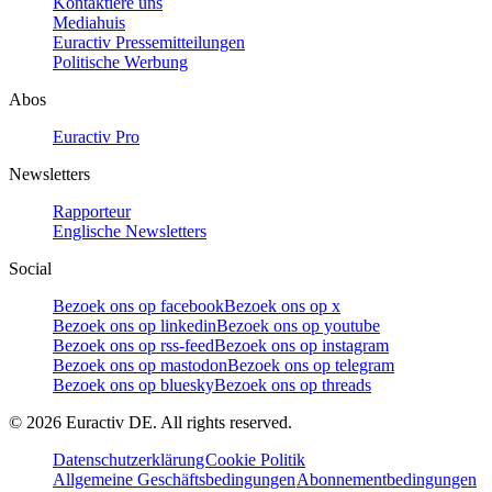
Kontaktiere uns
Mediahuis
Euractiv Pressemitteilungen
Politische Werbung
Abos
Euractiv Pro
Newsletters
Rapporteur
Englische Newsletters
Social
Bezoek ons op facebook
Bezoek ons op x
Bezoek ons op linkedin
Bezoek ons op youtube
Bezoek ons op rss-feed
Bezoek ons op instagram
Bezoek ons op mastodon
Bezoek ons op telegram
Bezoek ons op bluesky
Bezoek ons op threads
©
2026
Euractiv DE. All rights reserved.
Datenschutzerklärung
Cookie Politik
Allgemeine Geschäftsbedingungen
Abonnementbedingungen