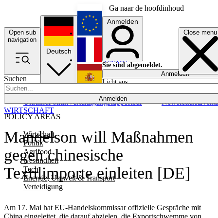
Ga naar de hoofdinhoud
Anmelden
Open sub
Close menu
English
navigation
Deutsch
Français
Sie sind abgemeldet.
Anmelden
Suchen
Licht aus
Español
Anmelden
Ukraine
Politik
Verteidigung
Rapporteur
Newsletters
Event
WIRTSCHAFT
POLICY AREAS
Mandelson will Maßnahmen
Wirtschaft
Politik
gegen chinesische
Agrifood
Gesundheit
Textilimporte einleiten [DE]
Tech
Energie, Umwelt & Transport
Verteidigung
Am 17. Mai hat EU-Handelskommissar offizielle Gespräche mit
China eingeleitet, die darauf abzielen, die Exportschwemme von