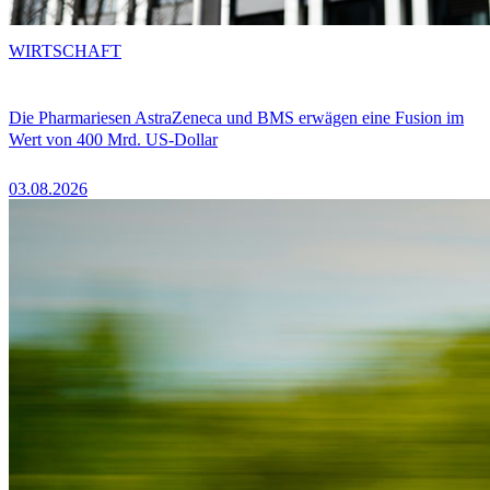
WIRTSCHAFT
Die Pharmariesen AstraZeneca und BMS erwägen eine Fusion im
Wert von 400 Mrd. US-Dollar
03.08.2026