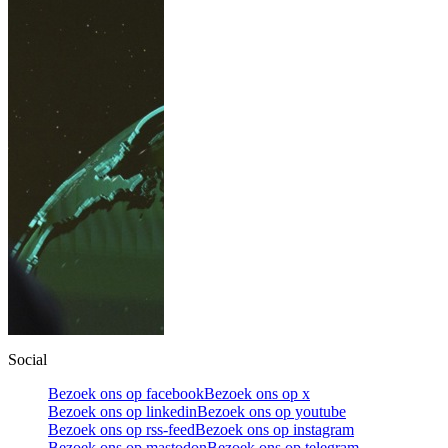
Social
Bezoek ons op facebook
Bezoek ons op x
Bezoek ons op linkedin
Bezoek ons op youtube
Bezoek ons op rss-feed
Bezoek ons op instagram
Bezoek ons op mastodon
Bezoek ons op telegram