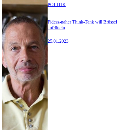
POLITIK
Fidesz-naher Think-Tank will Brüssel
aufrütteln
25.01.2023