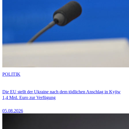
POLITIK
Die EU stellt der Ukraine nach dem tödlichen Anschlag in Kyjiw
1,4 Mrd. Euro zur Verfügung
05.08.2026