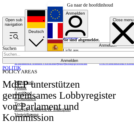
Ga naar de hoofdinhoud
Anmelden
Open sub
Close menu
English
navigation
Deutsch
Français
Sie sind abgemeldet.
Anmelden
Suchen
Licht aus
Español
Anmelden
Ukraine
Politik
Verteidigung
Rapporteur
Newsletters
Event
POLITIK
POLICY AREAS
MdEP unterstützen
Wirtschaft
Politik
gemeinsames Lobbyregister
Agrifood
Gesundheit
von Parlament und
Tech
Energie, Umwelt & Transport
Kommission
Verteidigung