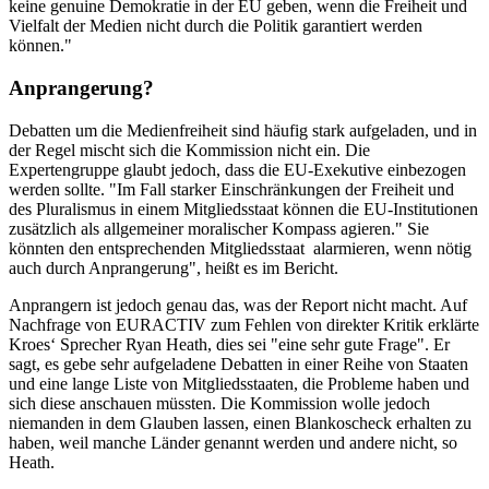
keine genuine Demokratie in der EU geben, wenn die Freiheit und
Vielfalt der Medien nicht durch die Politik garantiert werden
können."
Anprangerung?
Debatten um die Medienfreiheit sind häufig stark aufgeladen, und in
der Regel mischt sich die Kommission nicht ein. Die
Expertengruppe glaubt jedoch, dass die EU-Exekutive einbezogen
werden sollte. "Im Fall starker Einschränkungen der Freiheit und
des Pluralismus in einem Mitgliedsstaat können die EU-Institutionen
zusätzlich als allgemeiner moralischer Kompass agieren." Sie
könnten den entsprechenden Mitgliedsstaat alarmieren, wenn nötig
auch durch Anprangerung", heißt es im Bericht.
Anprangern ist jedoch genau das, was der Report nicht macht. Auf
Nachfrage von EURACTIV zum Fehlen von direkter Kritik erklärte
Kroes‘ Sprecher Ryan Heath, dies sei "eine sehr gute Frage". Er
sagt, es gebe sehr aufgeladene Debatten in einer Reihe von Staaten
und eine lange Liste von Mitgliedsstaaten, die Probleme haben und
sich diese anschauen müssten. Die Kommission wolle jedoch
niemanden in dem Glauben lassen, einen Blankoscheck erhalten zu
haben, weil manche Länder genannt werden und andere nicht, so
Heath.