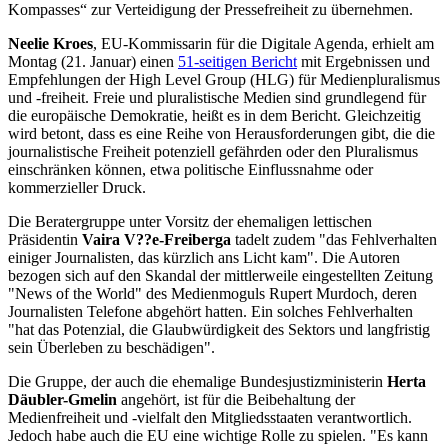
Kompasses“ zur Verteidigung der Pressefreiheit zu übernehmen.
Neelie Kroes
, EU-Kommissarin für die Digitale Agenda, erhielt am
Montag (21. Januar) einen
51-seitigen Bericht
mit Ergebnissen und
Empfehlungen der High Level Group (HLG) für Medienpluralismus
und -freiheit. Freie und pluralistische Medien sind grundlegend für
die europäische Demokratie, heißt es in dem Bericht. Gleichzeitig
wird betont, dass es eine Reihe von Herausforderungen gibt, die die
journalistische Freiheit potenziell gefährden oder den Pluralismus
einschränken können, etwa politische Einflussnahme oder
kommerzieller Druck.
Die Beratergruppe unter Vorsitz der ehemaligen lettischen
Präsidentin
Vaira V??e-Freiberga
tadelt zudem "das Fehlverhalten
einiger Journalisten, das kürzlich ans Licht kam". Die Autoren
bezogen sich auf den Skandal der mittlerweile eingestellten Zeitung
"News of the World" des Medienmoguls Rupert Murdoch, deren
Journalisten Telefone abgehört hatten. Ein solches Fehlverhalten
"hat das Potenzial, die Glaubwürdigkeit des Sektors und langfristig
sein Überleben zu beschädigen".
Die Gruppe, der auch die ehemalige Bundesjustizministerin
Herta
Däubler-Gmelin
angehört, ist für die Beibehaltung der
Medienfreiheit und -vielfalt den Mitgliedsstaaten verantwortlich.
Jedoch habe auch die EU eine wichtige Rolle zu spielen. "Es kann