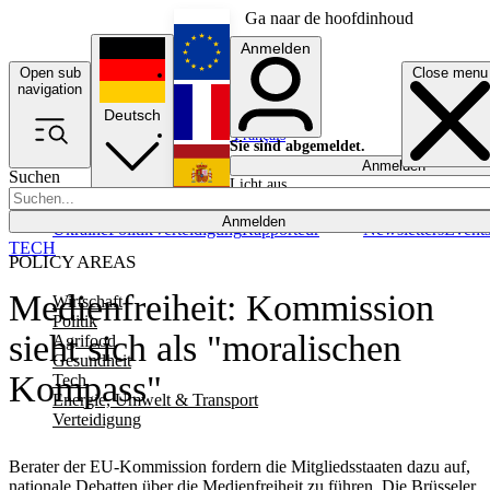
Ga naar de hoofdinhoud
Anmelden
Open sub
Close menu
English
navigation
Deutsch
Français
Sie sind abgemeldet.
Anmelden
Suchen
Licht aus
Español
Anmelden
Ukraine
Politik
Verteidigung
Rapporteur
Newsletters
Event
TECH
POLICY AREAS
Medienfreiheit: Kommission
Wirtschaft
Politik
sieht sich als "moralischen
Agrifood
Gesundheit
Kompass"
Tech
Energie, Umwelt & Transport
Verteidigung
Berater der EU-Kommission fordern die Mitgliedsstaaten dazu auf,
nationale Debatten über die Medienfreiheit zu führen. Die Brüsseler