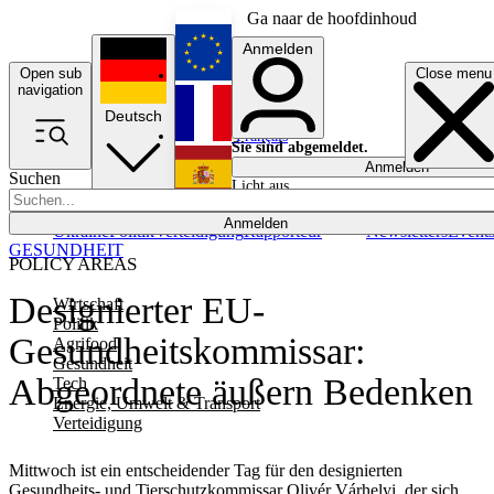
Ga naar de hoofdinhoud
Anmelden
Open sub
Close menu
English
navigation
Deutsch
Français
Sie sind abgemeldet.
Anmelden
Suchen
Licht aus
Español
Anmelden
Ukraine
Politik
Verteidigung
Rapporteur
Newsletters
Event
GESUNDHEIT
POLICY AREAS
Designierter EU-
Wirtschaft
Politik
Gesundheitskommissar:
Agrifood
Gesundheit
Abgeordnete äußern Bedenken
Tech
Energie, Umwelt & Transport
Verteidigung
Mittwoch ist ein entscheidender Tag für den designierten
Gesundheits- und Tierschutzkommissar Olivér Várhelyi, der sich