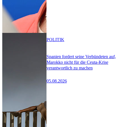
POLITIK
Spanien fordert seine Verbündeten auf,
Marokko nicht für die Ceuta-Krise
verantwortlich zu machen
05.08.2026