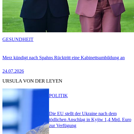
GESUNDHEIT
Merz kündigt nach Spahns Rücktritt eine Kabinettsumbildung an
24.07.2026
URSULA VON DER LEYEN
POLITIK
Die EU stellt der Ukraine nach dem
tödlichen Anschlag in Kyjiw 1,4 Mrd. Euro
zur Verfügung