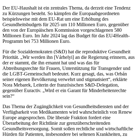
Der EU-Haushalt ist ein zentrales Thema, da derzeit eine Tendenz
zu Kürzungen besteht. So kämpfen die Europaabgeordneten
beispielsweise mit dem EU-Rat um eine Erhöhung des
Gesundheitsbudgets für 2025 um 110 Millionen Euro, gegenüber
den von der Europäischen Kommission vorgeschlagenen 580
Millionen Euro. Im Jahr 2024 lag das Budget für das EU4Health-
Programm bei 753 Millionen Euro.
Für die Sozialdemokraten (S&D) hat die reproduktive Gesundheit
Priorität. „Wir werden ihn [Várhelyi] an die Regierung erinnern, aus
der er stammt, die ihn ernannt hat und was das für
Abtreibungsrechte für Frauen, Unterstützung für Transgender und
die LGBT-Gemeinschaft bedeutet. Kurz gesagt, das, was Orbán
seiner eigenen Bevölkerung verwehrt und stigmatisiert“, erklärte
Nora Mebarek, Leiterin der französischen S&D-Delegation,
gegenüber Euractiv. „Wird er ein Garant für Minderheitenrechte
sein?“
Das Thema der Zugänglichkeit von Gesundheitsdiensten und der
Verfügbarkeit von Medikamenten wird wahrscheinlich von Renew
Europe angesprochen. Die liberale Fraktion fordert eine
Überarbeitung der Richtlinie zur grenzüberschreitenden
Gesundheitsversorgung. Somit sollen rechtliche und wirtschaftliche
Hürden für Patienten, insbesondere bei seltenen Krankheiten, zu