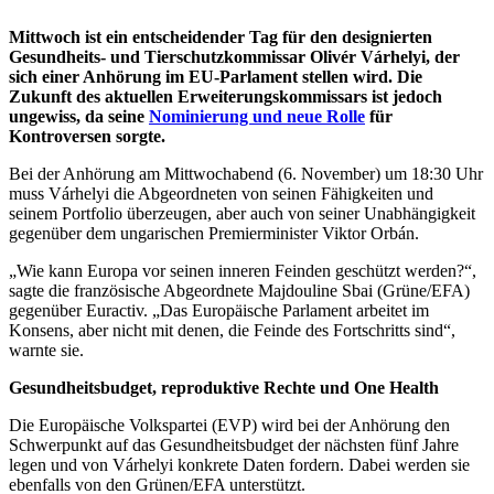
Mittwoch ist ein entscheidender Tag für den designierten
Gesundheits- und Tierschutzkommissar Olivér Várhelyi, der
sich einer Anhörung im EU-Parlament stellen wird. Die
Zukunft des aktuellen Erweiterungskommissars ist jedoch
ungewiss, da seine
Nominierung und neue Rolle
für
Kontroversen sorgte.
Bei der Anhörung am Mittwochabend (6. November) um 18:30 Uhr
muss Várhelyi die Abgeordneten von seinen Fähigkeiten und
seinem Portfolio überzeugen, aber auch von seiner Unabhängigkeit
gegenüber dem ungarischen Premierminister Viktor Orbán.
„Wie kann Europa vor seinen inneren Feinden geschützt werden?“,
sagte die französische Abgeordnete Majdouline Sbai (Grüne/EFA)
gegenüber Euractiv. „Das Europäische Parlament arbeitet im
Konsens, aber nicht mit denen, die Feinde des Fortschritts sind“,
warnte sie.
Gesundheitsbudget, reproduktive Rechte und One Health
Die Europäische Volkspartei (EVP) wird bei der Anhörung den
Schwerpunkt auf das Gesundheitsbudget der nächsten fünf Jahre
legen und von Várhelyi konkrete Daten fordern. Dabei werden sie
ebenfalls von den Grünen/EFA unterstützt.