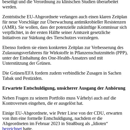
beseitigt und die Verordnung zu klinischen Studien überarbeitet
werden.
Zentristische EU-Abgeordnete verlangen auch einen klaren Zeitplan
für neue Vorschläge zur Überwachung antimikrobieller Resistenzen
(AMR). Sie wollen, dass der potenzielle zukünftige Kommissar sich
verpflichtet, in der ersten Hälfte seiner Amtszeit gesetzliche
Initiativen zur Stärkung des Tierschutzes vorzulegen.
Ebenso fordern sie einen konkreten Zeitplan zur Verbesserung des
Zulassungsverfahrens für Wirkstoffe in Pflanzenschutzmitteln (PPP),
unter der Einhaltung des One-Health-Ansatzes und mit
Unterstützung der Grünen.
Die Grünen/EFA fordern zudem verbindliche Zusagen in Sachen
Tabak und Pestiziden.
Erwartete Entschuldigung, unsicherer Ausgang der Anhörung
Neben Fragen zu seinem Portfolio muss Várhelyi auch auf die
Kontroversen eingehen, die er ausgelöst hat.
Einige EU-Abgeordnete, wie Peter Liese von der CDU, erwarten
von ihm eine formelle Entschuldigung, nachdem er die
Abgeordneten im Februar 2023 in Straßburg als „Idioten“
bezeichnet
hatte.