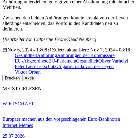
Anhörung unterziehen, gefolgt von einer Abstimmung mit einfacher
Mehrheit.
Zwischen den beiden Anhörungen könnte Ursula von der Leyen
allerdings entscheiden, das Portfolio des Kandidaten neu zu
definieren.
[Bearbeitet von Catherine Feore/Kjeld Neubert]
Nov 6, 2024 - 13:08
Zuletzt aktualisiert: Nov 7, 2024 - 08:16
Gesundheit
Anhörung
Anhörungen der Kommissare
EU-Abgeordnete
EU-Parlament
Gesundheit
Oliver Varhelyi
Peter Liese
Tierschutz
Ungarn
Ursula von der Leyen
Viktor Orban
Drucken
Aktie
MEIST GELESEN
WIRTSCHAFT
Europäer machen aus den vorgeschlagenen Euro-Banknoten
Internet-Memes
25.07.2026