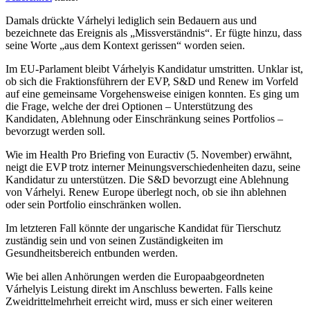
Damals drückte Várhelyi lediglich sein Bedauern aus und
bezeichnete das Ereignis als „Missverständnis“. Er fügte hinzu, dass
seine Worte „aus dem Kontext gerissen“ worden seien.
Im EU-Parlament bleibt Várhelyis Kandidatur umstritten. Unklar ist,
ob sich die Fraktionsführern der EVP, S&D und Renew im Vorfeld
auf eine gemeinsame Vorgehensweise einigen konnten. Es ging um
die Frage, welche der drei Optionen – Unterstützung des
Kandidaten, Ablehnung oder Einschränkung seines Portfolios –
bevorzugt werden soll.
Wie im Health Pro Briefing von Euractiv (5. November) erwähnt,
neigt die EVP trotz interner Meinungsverschiedenheiten dazu, seine
Kandidatur zu unterstützen. Die S&D bevorzugt eine Ablehnung
von Várhelyi. Renew Europe überlegt noch, ob sie ihn ablehnen
oder sein Portfolio einschränken wollen.
Im letzteren Fall könnte der ungarische Kandidat für Tierschutz
zuständig sein und von seinen Zuständigkeiten im
Gesundheitsbereich entbunden werden.
Wie bei allen Anhörungen werden die Europaabgeordneten
Várhelyis Leistung direkt im Anschluss bewerten. Falls keine
Zweidrittelmehrheit erreicht wird, muss er sich einer weiteren