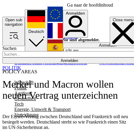
Ga naar de hoofdinhoud
Anmelden
Open sub
Close menu
English
navigation
Deutsch
Français
Sie sind abgemeldet.
Anmelden
Suchen
Licht aus
Español
Anmelden
Ukraine
Politik
Verteidigung
Rapporteur
Newsletters
Event
POLITIK
POLICY AREAS
Merkel und Macron wollen
Wirtschaft
Politik
neuen Vertrag unterzeichnen
Agrifood
Gesundheit
Tech
Energie, Umwelt & Transport
Verteidigung
Der Elysée-Vertrag zwischen Deutschland und Frankreich soll neu
besiegelt werden. Deutschland strebt so wie Frankreich einen Sitz
im UN-Sicherheitsrat an.