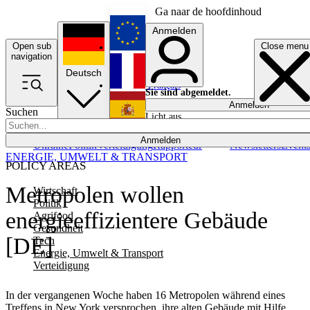
Ga naar de hoofdinhoud
Anmelden
Open sub
Close menu
English
navigation
Deutsch
Français
Sie sind abgemeldet.
Anmelden
Suchen
Licht aus
Español
Anmelden
Ukraine
Politik
Verteidigung
Rapporteur
Newsletters
Event
ENERGIE, UMWELT & TRANSPORT
POLICY AREAS
Metropolen wollen
Wirtschaft
Politik
energieeffizientere Gebäude
Agrifood
Gesundheit
[DE]
Tech
Energie, Umwelt & Transport
Verteidigung
In der vergangenen Woche haben 16 Metropolen während eines
Treffens in New York versprochen, ihre alten Gebäude mit Hilfe