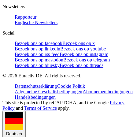
Newsletters
Rapporteur
Englische Newsletters
Social
Bezoek ons op facebook
Bezoek ons op x
Bezoek ons op linkedin
Bezoek ons op youtube
Bezoek ons op rss-feed
Bezoek ons op instagram
Bezoek ons op mastodon
Bezoek ons op telegram
Bezoek ons op bluesky
Bezoek ons op threads
©
2026
Euractiv DE. All rights reserved.
Datenschutzerklärung
Cookie Politik
Allgemeine Geschäftsbedingungen
Abonnementbedingungen
Handelsbedingungen
This site is protected by reCAPTCHA, and the Google
Privacy
Policy
and
Terms of Service
apply.
Deutsch