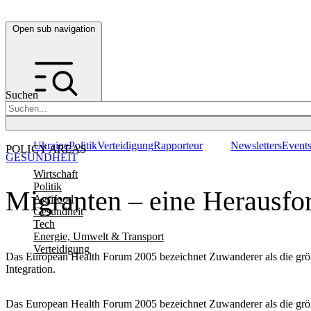
Open sub navigation
Suchen
Ukraine
Politik
Verteidigung
Rapporteur
Newsletters
Event
POLICY AREAS
GESUNDHEIT
Wirtschaft
Politik
Migranten – eine Herausfo
Agrifood
Gesundheit
Tech
Energie, Umwelt & Transport
Verteidigung
Das European Health Forum 2005 bezeichnet Zuwanderer als die größ
Integration.
Das European Health Forum 2005 bezeichnet Zuwanderer als die größ