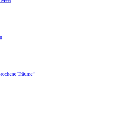
n Meer
en
brochene Träume“