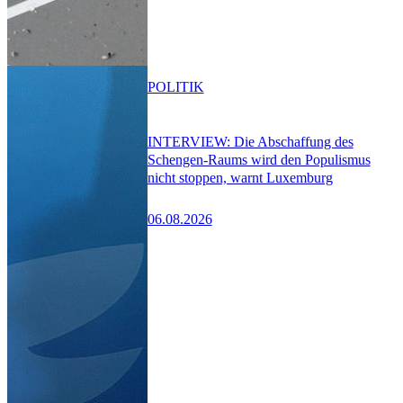
POLITIK
INTERVIEW: Die Abschaffung des
Schengen-Raums wird den Populismus
nicht stoppen, warnt Luxemburg
06.08.2026