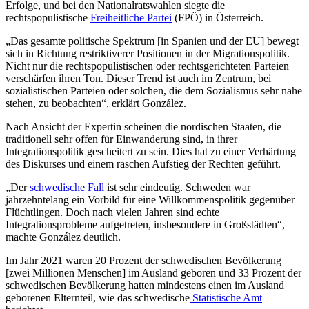
Erfolge, und bei den Nationalratswahlen siegte die
rechtspopulistische
Freiheitliche Partei
(FPÖ) in Österreich.
„Das gesamte politische Spektrum [in Spanien und der EU] bewegt
sich in Richtung restriktiverer Positionen in der Migrationspolitik.
Nicht nur die rechtspopulistischen oder rechtsgerichteten Parteien
verschärfen ihren Ton. Dieser Trend ist auch im Zentrum, bei
sozialistischen Parteien oder solchen, die dem Sozialismus sehr nahe
stehen, zu beobachten“, erklärt González.
Nach Ansicht der Expertin scheinen die nordischen Staaten, die
traditionell sehr offen für Einwanderung sind, in ihrer
Integrationspolitik gescheitert zu sein. Dies hat zu einer Verhärtung
des Diskurses und einem raschen Aufstieg der Rechten geführt.
„Der
schwedische Fall
ist sehr eindeutig. Schweden war
jahrzehntelang ein Vorbild für eine Willkommenspolitik gegenüber
Flüchtlingen. Doch nach vielen Jahren sind echte
Integrationsprobleme aufgetreten, insbesondere in Großstädten“,
machte González deutlich.
Im Jahr 2021 waren 20 Prozent der schwedischen Bevölkerung
[zwei Millionen Menschen] im Ausland geboren und 33 Prozent der
schwedischen Bevölkerung hatten mindestens einen im Ausland
geborenen Elternteil, wie das schwedische
Statistische Amt