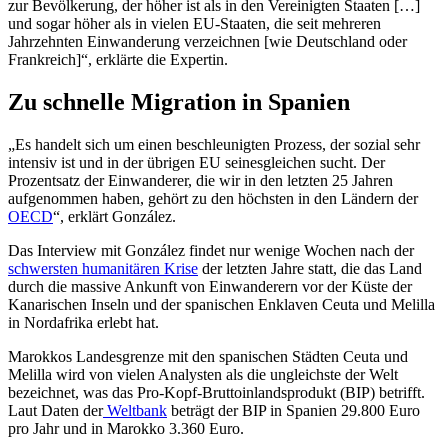
zur Bevölkerung, der höher ist als in den Vereinigten Staaten […]
und sogar höher als in vielen EU-Staaten, die seit mehreren
Jahrzehnten Einwanderung verzeichnen [wie Deutschland oder
Frankreich]“, erklärte die Expertin.
Zu schnelle Migration in Spanien
„Es handelt sich um einen beschleunigten Prozess, der sozial sehr
intensiv ist und in der übrigen EU seinesgleichen sucht. Der
Prozentsatz der Einwanderer, die wir in den letzten 25 Jahren
aufgenommen haben, gehört zu den höchsten in den Ländern der
OECD
“, erklärt González.
Das Interview mit González findet nur wenige Wochen nach der
schwersten humanitären Krise
der letzten Jahre statt, die das Land
durch die massive Ankunft von Einwanderern vor der Küste der
Kanarischen Inseln und der spanischen Enklaven Ceuta und Melilla
in Nordafrika erlebt hat.
Marokkos Landesgrenze mit den spanischen Städten Ceuta und
Melilla wird von vielen Analysten als die ungleichste der Welt
bezeichnet, was das Pro-Kopf-Bruttoinlandsprodukt (BIP) betrifft.
Laut Daten der
Weltbank
beträgt der BIP in Spanien 29.800 Euro
pro Jahr und in Marokko 3.360 Euro.