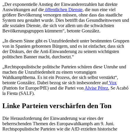
„Der exponentielle Anstieg der Einwandererzahlen hat direkte
Auswirkungen auf die
öffentlichen Dienste
, die nun eine viel
größere Bevölkerung versorgen müssen, ohne dass das staatliche
System neu gestaltet wurde. Dies betrifft das Gesundheitswesen und
alle sozialen Dienste, die sich vor allem um die schwächsten
Bevölkerungsgruppen kümmern“, betonte González.
„In diesem Sinne gibt es Unzufriedenheit unter bestimmten Gruppen
von in Spanien geborenen Bürgern, und es ist einfacher, dass sich
der Diskurs, der die Anti-Einwanderung zu seinem wichtigsten
politischen Banner macht, durchsetzt.“
„Rechtspopulistische politische Parteien schüren diese Unruhe und
machen die Unzufriedenheit zu einem vorrangigen
Wahlkampfthema. Es ist ein Prozess, der sich selbst verstärkt“,
betonte González. Dabei bezog sie sich insbesondere auf
Vox
(Patriots for Europe/PfE) und die Partei von
Alvise Pérez
, Se Acabó
la Fiesta (SALF).
Linke Parteien verschärfen den Ton
Die Herausforderung der Einwanderung war eines der
beherrschenden Themen des Europawahlkampfs am 9. Juni.
Rechtspopulistische Parteien wie die AfD erzielten historische