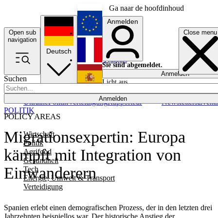
Ga naar de hoofdinhoud
Anmelden
Open sub
Close menu
English
navigation
Deutsch
Français
Sie sind abgemeldet.
Anmelden
Suchen
Licht aus
Español
Anmelden
Ukraine
Politik
Verteidigung
Rapporteur
Newsletters
Event
POLITIK
POLICY AREAS
Migrationsexpertin: Europa
Wirtschaft
Politik
kämpft mit Integration von
Agrifood
Gesundheit
Einwanderern
Tech
Energie, Umwelt & Transport
Verteidigung
Spanien erlebt einen demografischen Prozess, der in den letzten drei
Jahrzehnten beispiellos war. Der historische Anstieg der