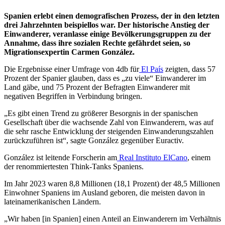
Spanien erlebt einen demografischen Prozess, der in den letzten
drei Jahrzehnten beispiellos war. Der historische Anstieg der
Einwanderer, veranlasse einige Bevölkerungsgruppen zu der
Annahme, dass ihre sozialen Rechte gefährdet seien, so
Migrationsexpertin Carmen González.
Die Ergebnisse einer Umfrage von 4db für
El País
zeigten, dass 57
Prozent der Spanier glauben, dass es „zu viele“ Einwanderer im
Land gäbe, und 75 Prozent der Befragten Einwanderer mit
negativen Begriffen in Verbindung bringen.
„Es gibt einen Trend zu größerer Besorgnis in der spanischen
Gesellschaft über die wachsende Zahl von Einwanderern, was auf
die sehr rasche Entwicklung der steigenden Einwanderungszahlen
zurückzuführen ist“, sagte González gegenüber Euractiv.
González ist leitende Forscherin am
Real Instituto ElCano
, einem
der renommiertesten Think-Tanks Spaniens.
Im Jahr 2023 waren 8,8 Millionen (18,1 Prozent) der 48,5 Millionen
Einwohner Spaniens im Ausland geboren, die meisten davon in
lateinamerikanischen Ländern.
„Wir haben [in Spanien] einen Anteil an Einwanderern im Verhältnis