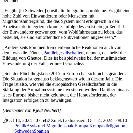
berichtet.
„Es gibt [in Schweden] ernsthafte Integrationsprobleme. Es gibt eine
hohe Zahl von Einwanderern oder Menschen mit
Migrationshintergrund, die das System nicht erfolgreich in den
Arbeitsmarkt integrieren konnte. Infolgedessen ist ein großer Teil
der Einwanderer gezwungen, vom Wohlfahrtsstaat zu leben, das
bedeutet, sie sind auf öffentliche Subventionen angewiesen.“
„Andererseits kommen fremdenfeindliche Reaktionen auch von
dem, was die Dänen ‚
Parallelgesellschaften
‚ nennen, das heißt die
Bildung von Ghettos. Dies ist beispielsweise bei der muslimischen
Einwanderung der Fall“, erinnert González.
„Seit der Flüchtlingskrise 2015 in Europa hat sich nichts geändert.
Die Situation ist genauso beklagenswert wie in diesem Jahr. Die
Frage ist also, wie viel die europäischen Gesellschaften in die
Stärkung der Aufnahmesysteme investieren wollen. Darüber hinaus
ist es Europa bisher nicht gelungen, die Herausforderung der
Integration erfolgreich zu bewältigen.“
[Bearbeitet von Kjeld Neubert]
Oct 14, 2024 - 07:54
Zuletzt aktualisiert: Oct 14, 2024 - 08:10
Politik
Asyl- und Migrationspakt
Europa Kompakt
Migration
Schweden
Spanien