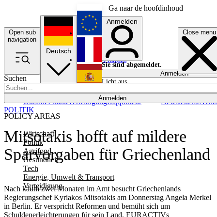
Ga naar de hoofdinhoud
Anmelden
Open sub
Close menu
English
navigation
Deutsch
Français
Sie sind abgemeldet.
Anmelden
Suchen
Licht aus
Español
Anmelden
Ukraine
Politik
Verteidigung
Rapporteur
Newsletters
Event
POLITIK
POLICY AREAS
Mitsotakis hofft auf mildere
Wirtschaft
Politik
Sparvorgaben für Griechenland
Agrifood
Gesundheit
Tech
Energie, Umwelt & Transport
Verteidigung
Nach kaum zwei Monaten im Amt besucht Griechenlands
Regierungschef Kyriakos Mitsotakis am Donnerstag Angela Merkel
in Berlin. Er verspricht Reformen und bemüht sich um
Schuldenerleichterungen für sein Land. EURACTIVs