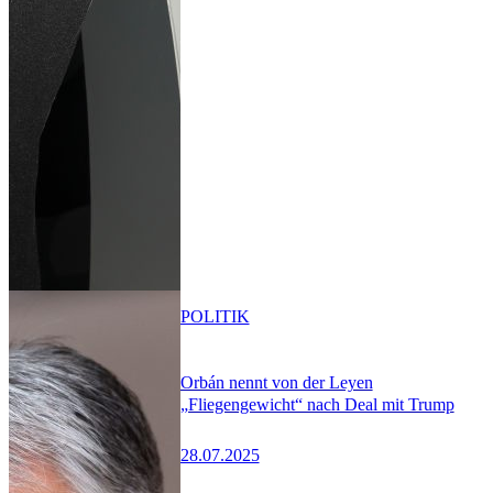
POLITIK
Orbán nennt von der Leyen
„Fliegengewicht“ nach Deal mit Trump
28.07.2025