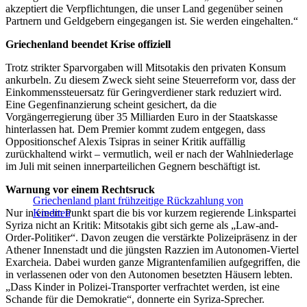
akzeptiert die Verpflichtungen, die unser Land gegenüber seinen
Partnern und Geldgebern eingegangen ist. Sie werden eingehalten.“
Griechenland beendet Krise offiziell
Trotz strikter Sparvorgaben will Mitsotakis den privaten Konsum
ankurbeln. Zu diesem Zweck sieht seine Steuerreform vor, dass der
Einkommenssteuersatz für Geringverdiener stark reduziert wird.
Eine Gegenfinanzierung scheint gesichert, da die
Vorgängerregierung über 35 Milliarden Euro in der Staatskasse
hinterlassen hat. Dem Premier kommt zudem entgegen, dass
Oppositionschef Alexis Tsipras in seiner Kritik auffällig
zurückhaltend wirkt – vermutlich, weil er nach der Wahlniederlage
im Juli mit seinen innerparteilichen Gegnern beschäftigt ist.
Warnung vor einem Rechtsruck
Griechenland plant frühzeitige Rückzahlung von
Nur in einem Punkt spart die bis vor kurzem regierende Linkspartei
Krediten
Syriza nicht an Kritik: Mitsotakis gibt sich gerne als „Law-and-
Order-Politiker“. Davon zeugen die verstärkte Polizeipräsenz in der
Athener Innenstadt und die jüngsten Razzien im Autonomen-Viertel
Exarcheia. Dabei wurden ganze Migrantenfamilien aufgegriffen, die
in verlassenen oder von den Autonomen besetzten Häusern lebten.
„Dass Kinder in Polizei-Transporter verfrachtet werden, ist eine
Schande für die Demokratie“, donnerte ein Syriza-Sprecher.