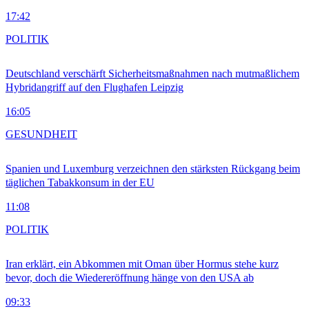
17:42
POLITIK
Deutschland verschärft Sicherheitsmaßnahmen nach mutmaßlichem
Hybridangriff auf den Flughafen Leipzig
16:05
GESUNDHEIT
Spanien und Luxemburg verzeichnen den stärksten Rückgang beim
täglichen Tabakkonsum in der EU
11:08
POLITIK
Iran erklärt, ein Abkommen mit Oman über Hormus stehe kurz
bevor, doch die Wiedereröffnung hänge von den USA ab
09:33