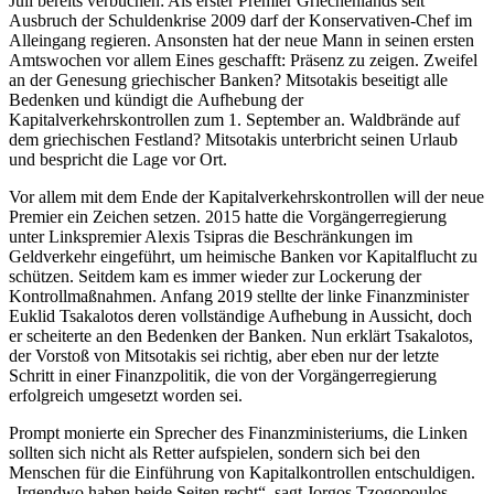
Juli bereits verbuchen: Als erster Premier Griechenlands seit
Ausbruch der Schuldenkrise 2009 darf der Konservativen-Chef im
Alleingang regieren. Ansonsten hat der neue Mann in seinen ersten
Amtswochen vor allem Eines geschafft: Präsenz zu zeigen. Zweifel
an der Genesung griechischer Banken? Mitsotakis beseitigt alle
Bedenken und kündigt die Aufhebung der
Kapitalverkehrskontrollen zum 1. September an. Waldbrände auf
dem griechischen Festland? Mitsotakis unterbricht seinen Urlaub
und bespricht die Lage vor Ort.
Vor allem mit dem Ende der Kapitalverkehrskontrollen will der neue
Premier ein Zeichen setzen. 2015 hatte die Vorgängerregierung
unter Linkspremier Alexis Tsipras die Beschränkungen im
Geldverkehr eingeführt, um heimische Banken vor Kapitalflucht zu
schützen. Seitdem kam es immer wieder zur Lockerung der
Kontrollmaßnahmen. Anfang 2019 stellte der linke Finanzminister
Euklid Tsakalotos deren vollständige Aufhebung in Aussicht, doch
er scheiterte an den Bedenken der Banken. Nun erklärt Tsakalotos,
der Vorstoß von Mitsotakis sei richtig, aber eben nur der letzte
Schritt in einer Finanzpolitik, die von der Vorgängerregierung
erfolgreich umgesetzt worden sei.
Prompt monierte ein Sprecher des Finanzministeriums, die Linken
sollten sich nicht als Retter aufspielen, sondern sich bei den
Menschen für die Einführung von Kapitalkontrollen entschuldigen.
„Irgendwo haben beide Seiten recht“, sagt Jorgos Tzogopoulos,