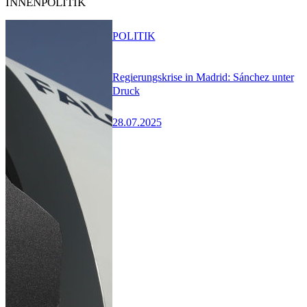
INNENPOLITIK
POLITIK
Regierungskrise in Madrid: Sánchez unter
Druck
28.07.2025