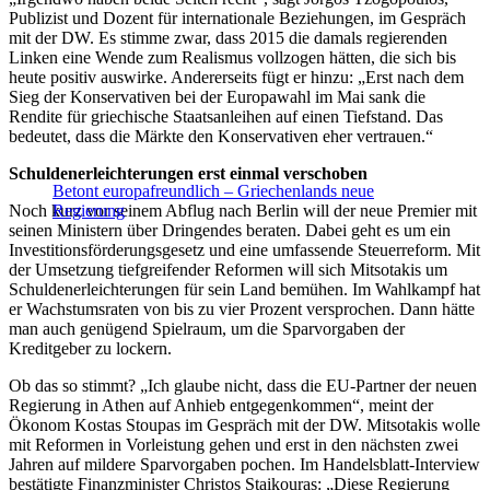
Publizist und Dozent für internationale Beziehungen, im Gespräch
mit der DW. Es stimme zwar, dass 2015 die damals regierenden
Linken eine Wende zum Realismus vollzogen hätten, die sich bis
heute positiv auswirke. Andererseits fügt er hinzu: „Erst nach dem
Sieg der Konservativen bei der Europawahl im Mai sank die
Rendite für griechische Staatsanleihen auf einen Tiefstand. Das
bedeutet, dass die Märkte den Konservativen eher vertrauen.“
Schuldenerleichterungen erst einmal verschoben
Betont europafreundlich – Griechenlands neue
Noch kurz vor seinem Abflug nach Berlin will der neue Premier mit
Regierung
seinen Ministern über Dringendes beraten. Dabei geht es um ein
Investitionsförderungsgesetz und eine umfassende Steuerreform. Mit
der Umsetzung tiefgreifender Reformen will sich Mitsotakis um
Schuldenerleichterungen für sein Land bemühen. Im Wahlkampf hat
er Wachstumsraten von bis zu vier Prozent versprochen. Dann hätte
man auch genügend Spielraum, um die Sparvorgaben der
Kreditgeber zu lockern.
Ob das so stimmt? „Ich glaube nicht, dass die EU-Partner der neuen
Regierung in Athen auf Anhieb entgegenkommen“, meint der
Ökonom Kostas Stoupas im Gespräch mit der DW. Mitsotakis wolle
mit Reformen in Vorleistung gehen und erst in den nächsten zwei
Jahren auf mildere Sparvorgaben pochen. Im Handelsblatt-Interview
bestätigte Finanzminister Christos Staikouras: „Diese Regierung