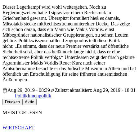
Dieser Lagerkampf wird wohl weitergehen. Noch zu
Regierungszeiten hatte Tsipras vor einem Rechtsruck in
Griechenland gewarnt. Überspitzt formuliert hieß es damals,
Mitsotakis stecke mitRechtsextremenuntereiner Decke. Das zeige
sich schon daran, dass ein Mann wie Makis Voridis, einst
Mitbegründer nationalistischer Gruppierungen, zu seinen Leuten
gehöre. Politikwissenschaftler Tzogopoulos teilt diese Kritik
nicht: „Es stimmt, dass der neue Premier verstärkt auf öffentliche
Sicherheit setzt, aber das heißt noch lange nicht, dass er eine
rechtsextreme Politik verfolgt.“ Unterdessen zeigt der frisch gekürte
Agrarminister Makis Voridis Reue: Kurz nach seiner
Amtsübernahme besuchte er das Jüdische Museum in Athen und bat
öffentlich um Entschuldigung für seine früheren antisemitischen
Äußerungen.
Aug 29, 2019 - 08:39
Zuletzt aktualisiert: Aug 29, 2019 - 18:01
Politik
Innenpolitik
Drucken
Aktie
MEIST GELESEN
WIRTSCHAFT