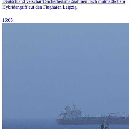
Deutschland verschärft Sicherheitsmaßnahmen nach mutmaßlichem
Hybridangriff auf den Flughafen Leipzig
16:05