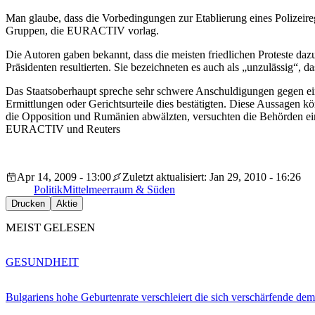
Man glaube, dass die Vorbedingungen zur Etablierung eines Polizeire
Gruppen, die EURACTIV vorlag.
Die Autoren gaben bekannt, dass die meisten friedlichen Proteste d
Präsidenten resultierten. Sie bezeichneten es auch als „unzulässig“, 
Das Staatsoberhaupt spreche sehr schwere Anschuldigungen gegen eine 
Ermittlungen oder Gerichtsurteile dies bestätigten. Diese Aussagen k
die Opposition und Rumänien abwälzten, versuchten die Behörden eine
EURACTIV und Reuters
Apr 14, 2009 - 13:00
Zuletzt aktualisiert: Jan 29, 2010 - 16:26
Politik
Mittelmeerraum & Süden
Drucken
Aktie
MEIST GELESEN
GESUNDHEIT
Bulgariens hohe Geburtenrate verschleiert die sich verschärfende dem