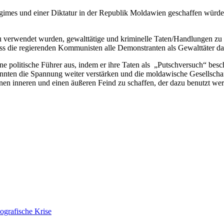
gimes und einer Diktatur in der Republik Moldawien geschaffen würden,
azu verwendet wurden, gewalttätige und kriminelle Taten/Handlungen zu
dass die regierenden Kommunisten alle Demonstranten als Gewalttäter dar
politische Führer aus, indem er ihre Taten als „Putschversuch“ beschre
önnten die Spannung weiter verstärken und die moldawische Gesellschaf
n inneren und einen äußeren Feind zu schaffen, der dazu benutzt werd
ografische Krise