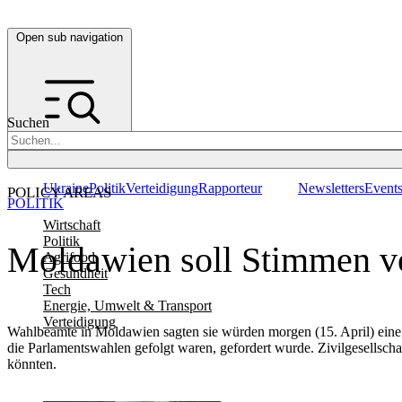
Open sub navigation
Suchen
Ukraine
Politik
Verteidigung
Rapporteur
Newsletters
Event
POLICY AREAS
POLITIK
Wirtschaft
Politik
Moldawien soll Stimmen v
Agrifood
Gesundheit
Tech
Energie, Umwelt & Transport
Verteidigung
Wahlbeamte in Moldawien sagten sie würden morgen (15. April) eine
die Parlamentswahlen gefolgt waren, gefordert wurde. Zivilgesellsch
könnten.