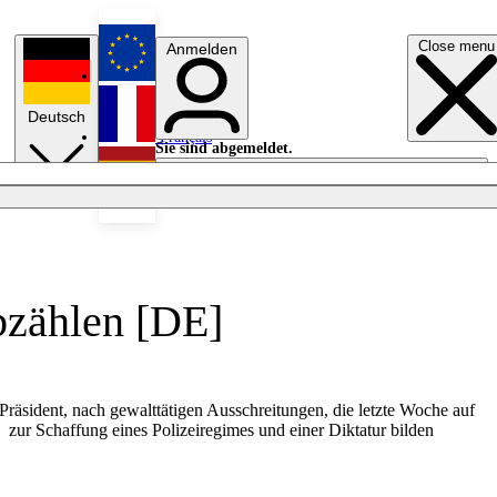
Close menu
Anmelden
English
Deutsch
Français
Sie sind abgemeldet.
Anmelden
Licht aus
Español
bzählen [DE]
äsident, nach gewalttätigen Ausschreitungen, die letzte Woche auf
 zur Schaffung eines Polizeiregimes und einer Diktatur bilden