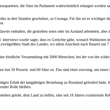
onsparteien, die Sitze im Parlament wahrscheinlich erlangen werden sag
es in drei Stunden geschehen, so Creanga. Für ihn sei es wichtiger d
or.
ldawier enthalten, die gestorben seien oder im Ausland arbeiteten, 
interviewt wurde sagte, dass es Gerüchte gäbe, wonach Wahlurnen i
r zweitgrößten Stadt des Landes, wo allem Anschein nach Bauern um 7 
eine friedliche Versammlung mit 5000 Menschen, bei der von der schle
 fast 50 Prozent und 60 Sitze zu. Das sind einer zuwenig, um einen S
igen Erhalt der langjährigen Beziehung zu Russland gefordert hatte, h
idender Rolle bleiben.
treben gelobt, dem Land zu helfen, eine seit 18 Jahren existierende Re