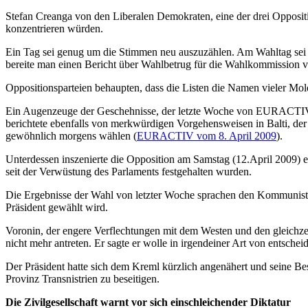
Stefan Creanga von den Liberalen Demokraten, eine der drei Oppositi
konzentrieren würden.
Ein Tag sei genug um die Stimmen neu auszuzählen. Am Wahltag sei di
bereite man einen Bericht über Wahlbetrug für die Wahlkommission v
Oppositionsparteien behaupten, dass die Listen die Namen vieler Mo
Ein Augenzeuge der Geschehnisse, der letzte Woche von EURACTIV 
berichtete ebenfalls von merkwürdigen Vorgehensweisen in Balti, de
gewöhnlich morgens wählen (
EURACTIV vom 8. April 2009
).
Unterdessen inszenierte die Opposition am Samstag (12.April 2009) 
seit der Verwüstung des Parlaments festgehalten wurden.
Die Ergebnisse der Wahl von letzter Woche sprachen den Kommunisten
Präsident gewählt wird.
Voronin, der engere Verflechtungen mit dem Westen und den gleichzeit
nicht mehr antreten. Er sagte er wolle in irgendeiner Art von entsche
Der Präsident hatte sich dem Kreml kürzlich angenähert und seine Bes
Provinz Transnistrien zu beseitigen.
Die Zivilgesellschaft warnt vor sich einschleichender Diktatur