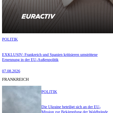
POLITIK
EXKLUSIV: Frankreich und Spanien kritisieren umstrittene
Ernennung in der EU-Außenpolitik
07.08.2026
FRANKREICH
POLITIK
Die Ukraine beteiligt sich an der EU-
Mission zur Bekämpfung der Waldbrände