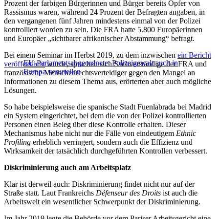
Prozent der farbigen Bürgerinnen und Bürger bereits Opfer von
Rassismus waren, während 24 Prozent der Befragten angaben, in
den vergangenen fünf Jahren mindestens einmal von der Polizei
kontrolliert worden zu sein. Die FRA hatte 5.800 Europäerinnen
und Europäer „sichtbarer afrikanischer Abstammung“ befragt.
Bei einem Seminar im Herbst 2019, zu dem inzwischen
ein Bericht
EU-Parlamentsabgeordnete: Polizeigewalt auch in
veröffentlicht
wurde, sprachen sich Sachverständige der FRA und
Europa verurteilen
französische Menschenrechtsverteidiger gegen den Mangel an
Informationen zu diesem Thema aus, erörterten aber auch mögliche
Lösungen.
So habe beispielsweise die spanische Stadt Fuenlabrada bei Madrid
ein System eingerichtet, bei dem die von der Polizei kontrollierten
Personen einen Beleg über diese Kontrolle erhalten. Dieser
Mechanismus habe nicht nur die Fälle von eindeutigem
Ethnic
Profiling
erheblich verringert, sondern auch die Effizienz und
Wirksamkeit der tatsächlich durchgeführten Kontrollen verbessert.
Diskriminierung auch am Arbeitsplatz
Klar ist derweil auch: Diskriminierung findet nicht nur auf der
Straße statt. Laut Frankreichs
Défenseur des Droits
ist auch die
Arbeitswelt ein wesentlicher Schwerpunkt der Diskriminierung.
Im Jahr 2019 legte die Behörde vor dem Pariser Arbeitsgericht eine