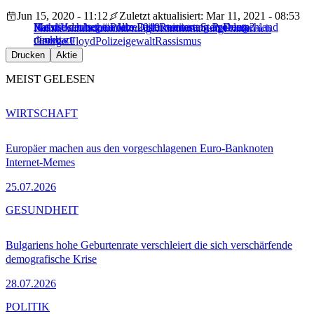
Jun 15, 2020 - 11:12
Zuletzt aktualisiert: Mar 11, 2021 - 08:53
Hat die deutsche Polizei ein Rammstein-Problem?
Mehr Unruhen im Jahr 2019; weitere Steigerung
Rassistisch begründete Diskriminierung in Deutschland
Politik
Antidiskriminierung
Diskriminierung
Frankreich
denkbar
nimmt zu
George Floyd
Polizeigewalt
Rassismus
Drucken
Aktie
MEIST GELESEN
WIRTSCHAFT
Europäer machen aus den vorgeschlagenen Euro-Banknoten
Internet-Memes
25.07.2026
GESUNDHEIT
Bulgariens hohe Geburtenrate verschleiert die sich verschärfende
demografische Krise
28.07.2026
POLITIK