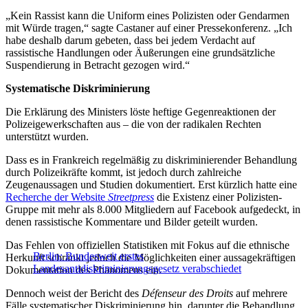
„Kein Rassist kann die Uniform eines Polizisten oder Gendarmen
mit Würde tragen,“ sagte Castaner auf einer Pressekonferenz. „Ich
habe deshalb darum gebeten, dass bei jedem Verdacht auf
rassistische Handlungen oder Äußerungen eine grundsätzliche
Suspendierung in Betracht gezogen wird.“
Systematische Diskriminierung
Die Erklärung des Ministers löste heftige Gegenreaktionen der
Polizeigewerkschaften aus – die von der radikalen Rechten
unterstützt wurden.
Dass es in Frankreich regelmäßig zu diskriminierender Behandlung
durch Polizeikräfte kommt, ist jedoch durch zahlreiche
Zeugenaussagen und Studien dokumentiert. Erst kürzlich hatte eine
Recherche der Website
Streetpress
die Existenz einer Polizisten-
Gruppe mit mehr als 8.000 Mitgliedern auf Facebook aufgedeckt, in
denen rassistische Kommentare und Bilder geteilt wurden.
Das Fehlen von offiziellen Statistiken mit Fokus auf die ethnische
Berlin: Bundesweit erstes
Herkunft schränkt jedoch die Möglichkeiten einer aussagekräftigen
Landesantidiskriminierungsgesetz verabschiedet
Dokumentation des Phänomens ein.
Dennoch weist der Bericht des
Défenseur des Droits
auf mehrere
Fälle systematischer Diskriminierung hin, darunter die Behandlung