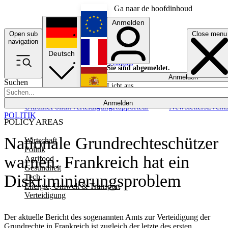
Ga naar de hoofdinhoud
Anmelden
Open sub
Close menu
English
navigation
Deutsch
Français
Sie sind abgemeldet.
Anmelden
Suchen
Licht aus
Español
Anmelden
Ukraine
Politik
Verteidigung
Rapporteur
Newsletters
Event
POLITIK
POLICY AREAS
Nationale Grundrechteschützer
Wirtschaft
Politik
warnen: Frankreich hat ein
Agrifood
Gesundheit
Diskriminierungsproblem
Tech
Energie, Umwelt & Transport
Verteidigung
Der aktuelle Bericht des sogenannten Amts zur Verteidigung der
Grundrechte in Frankreich ist zugleich der letzte des ersten