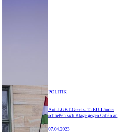
POLITIK
Anti-LGBT-Gesetz: 15 EU-Länder
schließen sich Klage gegen Orbán an
07.04.2023