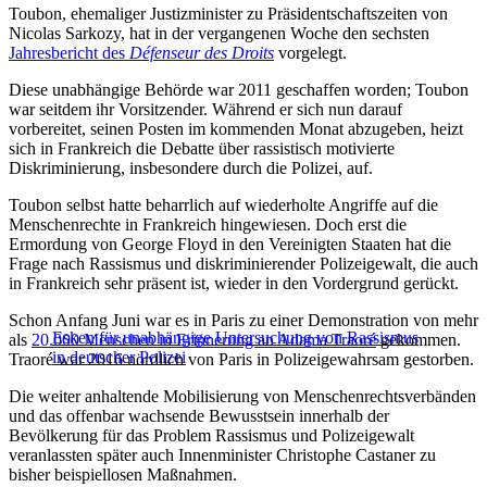
Toubon, ehemaliger Justizminister zu Präsidentschaftszeiten von
Nicolas Sarkozy, hat in der vergangenen Woche den sechsten
Jahresbericht des
Défenseur des Droits
vorgelegt.
Diese unabhängige Behörde war 2011 geschaffen worden; Toubon
war seitdem ihr Vorsitzender. Während er sich nun darauf
vorbereitet, seinen Posten im kommenden Monat abzugeben, heizt
sich in Frankreich die Debatte über rassistisch motivierte
Diskriminierung, insbesondere durch die Polizei, auf.
Toubon selbst hatte beharrlich auf wiederholte Angriffe auf die
Menschenrechte in Frankreich hingewiesen. Doch erst die
Ermordung von George Floyd in den Vereinigten Staaten hat die
Frage nach Rassismus und diskriminierender Polizeigewalt, die auch
in Frankreich sehr präsent ist, wieder in den Vordergrund gerückt.
Schon Anfang Juni war es in Paris zu einer Demonstration von mehr
Esken für unabhängige Untersuchung von Rassismus
als
20.000 Menschen in Erinnerung an Adama Traoré
gekommen.
in deutscher Polizei
Traoré war 2016 nördlich von Paris in Polizeigewahrsam gestorben.
Die weiter anhaltende Mobilisierung von Menschenrechtsverbänden
und das offenbar wachsende Bewusstsein innerhalb der
Bevölkerung für das Problem Rassismus und Polizeigewalt
veranlassten später auch Innenminister Christophe Castaner zu
bisher beispiellosen Maßnahmen.