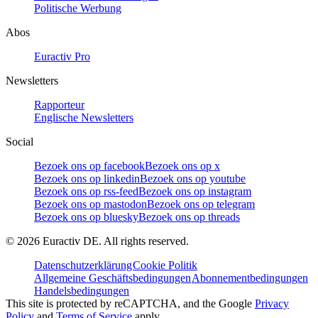
Politische Werbung
Abos
Euractiv Pro
Newsletters
Rapporteur
Englische Newsletters
Social
Bezoek ons op facebook
Bezoek ons op x
Bezoek ons op linkedin
Bezoek ons op youtube
Bezoek ons op rss-feed
Bezoek ons op instagram
Bezoek ons op mastodon
Bezoek ons op telegram
Bezoek ons op bluesky
Bezoek ons op threads
©
2026
Euractiv DE. All rights reserved.
Datenschutzerklärung
Cookie Politik
Allgemeine Geschäftsbedingungen
Abonnementbedingungen
Handelsbedingungen
This site is protected by reCAPTCHA, and the Google
Privacy
Policy
and
Terms of Service
apply.