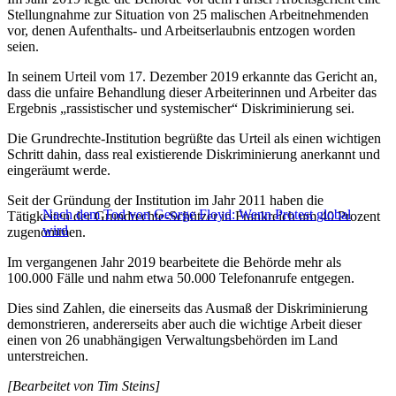
Stellungnahme zur Situation von 25 malischen Arbeitnehmenden
vor, denen Aufenthalts- und Arbeitserlaubnis entzogen worden
seien.
In seinem Urteil vom 17. Dezember 2019 erkannte das Gericht an,
dass die unfaire Behandlung dieser Arbeiterinnen und Arbeiter das
Ergebnis „rassistischer und systemischer“ Diskriminierung sei.
Die Grundrechte-Institution begrüßte das Urteil als einen wichtigen
Schritt dahin, dass real existierende Diskriminierung anerkannt und
eingeräumt werde.
Seit der Gründung der Institution im Jahr 2011 haben die
Nach dem Tod von George Floyd: Wenn Protest global
Tätigkeiten der Grundrechte-Schützer in Frankreich um 40 Prozent
wird
zugenommen.
Im vergangenen Jahr 2019 bearbeitete die Behörde mehr als
100.000 Fälle und nahm etwa 50.000 Telefonanrufe entgegen.
Dies sind Zahlen, die einerseits das Ausmaß der Diskriminierung
demonstrieren, andererseits aber auch die wichtige Arbeit dieser
einen von 26 unabhängigen Verwaltungsbehörden im Land
unterstreichen.
[Bearbeitet von Tim Steins]