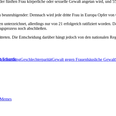
r fünften Frau körperliche oder sexuelle Gewalt angetan wird, und 55 
h beunruhigender: Demnach wird jede dritte Frau in Europa Opfer von
n unterzeichnet, allerdings nur von 21 erfolgreich ratifiziert worden.
ngsprozess noch abschließen.
reten. Die Entscheidung darüber hängt jedoch von den nationalen Regi
ne Schande
leichstellung
Geschlechterparität
Gewalt gegen Frauen
häusliche Gewalt
t-Memes