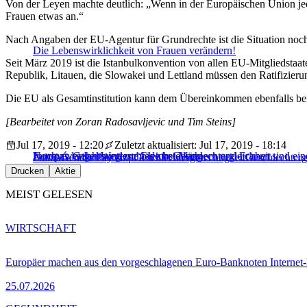
Von der Leyen machte deutlich: „Wenn in der Europäischen Union jede
Frauen etwas an.“
Nach Angaben der EU-Agentur für Grundrechte ist die Situation noc
Die Lebenswirklichkeit von Frauen verändern!
Seit März 2019 ist die Istanbulkonvention von allen EU-Mitgliedstaate
Republik, Litauen, die Slowakei und Lettland müssen den Ratifizieru
Die EU als Gesamtinstitution kann dem Übereinkommen ebenfalls beit
[Bearbeitet von Zoran Radosavljevic und Tim Steins]
Jul 17, 2019 - 12:20
Zuletzt aktualisiert: Jul 17, 2019 - 18:14
Jourová: Gehaltsunterschiede bei Männern und Frauen sind ei
Noch zwei Jahrhunderte bis zur Geschlechtergleichheit
Europas langer Weg zur Gleichstellung
Politik
Gender Pay Gap
Geschlechtergerechtigkeit
Geschlechterg
Drucken
Aktie
MEIST GELESEN
WIRTSCHAFT
Europäer machen aus den vorgeschlagenen Euro-Banknoten Interne
25.07.2026