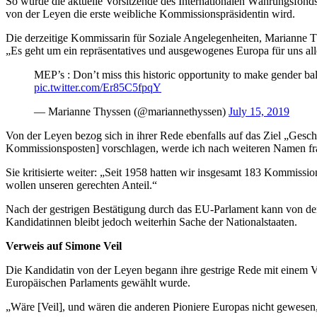
So wurde die aktuelle Vorsitzende des Internationalen Währungsfond
von der Leyen die erste weibliche Kommissionspräsidentin wird.
Die derzeitige Kommissarin für Soziale Angelegenheiten, Marianne 
„Es geht um ein repräsentatives und ausgewogenes Europa für uns all
MEP’s : Don’t miss this historic opportunity to make gender bal
pic.twitter.com/Er85C5fpqY
— Marianne Thyssen (@mariannethyssen)
July 15, 2019
Von der Leyen bezog sich in ihrer Rede ebenfalls auf das Ziel „Gesc
Kommissionsposten] vorschlagen, werde ich nach weiteren Namen fr
Sie kritisierte weiter: „Seit 1958 hatten wir insgesamt 183 Kommiss
wollen unseren gerechten Anteil.“
Nach der gestrigen Bestätigung durch das EU-Parlament kann von de
Kandidatinnen bleibt jedoch weiterhin Sache der Nationalstaaten.
Verweis auf Simone Veil
Die Kandidatin von der Leyen begann ihre gestrige Rede mit einem Ve
Europäischen Parlaments gewählt wurde.
„Wäre [Veil], und wären die anderen Pioniere Europas nicht gewesen, 