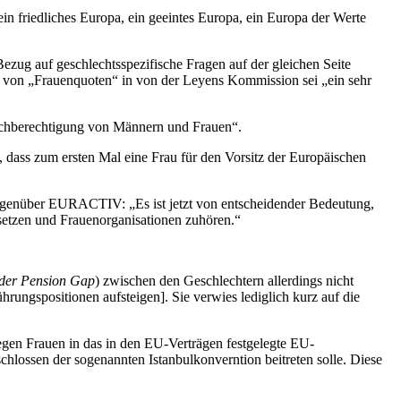
in friedliches Europa, ein geeintes Europa, ein Europa der Werte
Bezug auf geschlechtsspezifische Fragen auf der gleichen Seite
gung von „Frauenquoten“ in von der Leyens Kommission sei „ein sehr
ichberechtigung von Männern und Frauen“.
 dass zum ersten Mal eine Frau für den Vorsitz der Europäischen
 gegenüber EURACTIV: „Es ist jetzt von entscheidender Bedeutung,
nsetzen und Frauenorganisationen zuhören.“
der Pension Gap
) zwischen den Geschlechtern allerdings nicht
rungspositionen aufsteigen]. Sie verwies lediglich kurz auf die
egen Frauen in das in den EU-Verträgen festgelegte EU-
hlossen der sogenannten Istanbulkonverntion beitreten solle. Diese