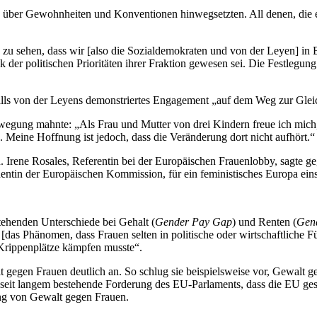
ich über Gewohnheiten und Konventionen hinwegsetzten. All denen, die e
h zu sehen, dass wir [also die Sozialdemokraten und von der Leyen] in 
ück der politischen Prioritäten ihrer Fraktion gewesen sei. Die Festle
falls von der Leyens demonstriertes Engagement „auf dem Weg zur Gle
wegung mahnte: „Als Frau und Mutter von drei Kindern freue ich mich,
. Meine Hoffnung ist jedoch, dass die Veränderung dort nicht aufhört.“
n. Irene Rosales, Referentin bei der Europäischen Frauenlobby, sagte
dentin der Europäischen Kommission, für ein feministisches Europa ei
tehenden Unterschiede bei Gehalt (
Gender Pay Gap
) und Renten (
Gen
s Phänomen, dass Frauen selten in politische oder wirtschaftliche Füh
d Krippenplätze kämpfen musste“.
gegen Frauen deutlich an. So schlug sie beispielsweise vor, Gewalt g
seit langem bestehende Forderung des EU-Parlaments, dass die EU gesc
ng von Gewalt gegen Frauen.