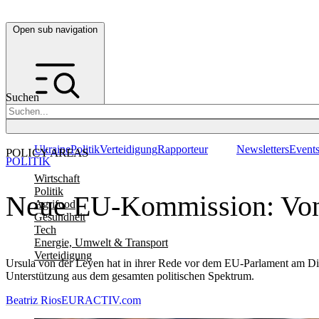
Open sub navigation
Suchen
Ukraine
Politik
Verteidigung
Rapporteur
Newsletters
Event
POLICY AREAS
POLITIK
Wirtschaft
Politik
Neue EU-Kommission: Von d
Agrifood
Gesundheit
Tech
Energie, Umwelt & Transport
Verteidigung
Ursula von der Leyen hat in ihrer Rede vor dem EU-Parlament am Dien
Unterstützung aus dem gesamten politischen Spektrum.
Beatriz Rios
EURACTIV.com