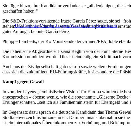
Sie fügte hinzu, ihre Kandidatur verdanke sie „all denjenigen, die s
geschaffen haben.“
Die S&D-Fraktionsvorsitzende Iratxe García Pérez sagte, sie sei „fro
The Capitals: Von der Leyens Wahl und die Reaktionen
stehen“. Sie erinnerte daran, dass die Geschlechterparität ein Kernst
guter Anfang“, betonte García Pérez.
Philippe Lamberts, der Ko-Vorsitzende der Grünen/EFA, lobte eben
Die italienische Abgeordnete Tiziana Beghin von der Fünf-Sterne-Be
Kommission nominiert wurde. Dies ist eindeutig ein Schritt nach vorn
Auch aus der Zivilgesellschaft gab es Lob sowie weitere Forderunge
dass sich die zukünftigen EU-Führungskräfte, insbesondere die Präsi
Kampf gegen Gewalt
In von der Leyens „feministischer Vision“ für Europa wurden die bes
angesprochen – ebenso wenig, wie die sogenannte „Gläserne Decke“ [da
Errungenschaften, „seit ich als Familienministerin für Elterngeld un
Im Gegensatz dazu sprach die deutsche Kandidatin das Thema Gewalt 
Straftatenverzeichnis aufzunehmen. Darüber hinaus übernahm sie die 
ist ein internationales Übereinkommen zur Verhütung und Bekämpfu