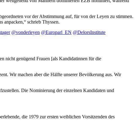
ze der weitgehend von Männern dominierten EZB nominiert, während
bgeordneten vor der Abstimmung auf, für von der Leyen zu stimmen.
ns anpacken,“ schrieb Thyssen.
tager
@vonderleyen
@Europarl_EN
@DelorsInstitute
ten nicht genügend Frauen [als Kandidatinnen für die
ozent. Wir machen aber die Hälfte unserer Bevölkerung aus. Wir
fzustellen. Die Nominierung der einzelnen Kandidaten und
erlebende, die 1979 zur ersten weiblichen Vorsitzenden des