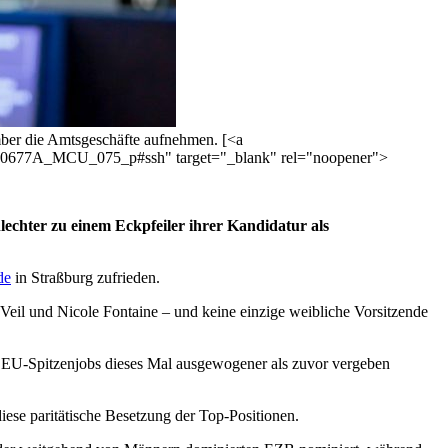
mber die Amtsgeschäfte aufnehmen. [<a
EP-090677A_MCU_075_p#ssh" target="_blank" rel="noopener">
echter zu einem Eckpfeiler ihrer Kandidatur als
de
in Straßburg zufrieden.
Veil und Nicole Fontaine – und keine einzige weibliche Vorsitzende
ie EU-Spitzenjobs dieses Mal ausgewogener als zuvor vergeben
iese paritätische Besetzung der Top-Positionen.