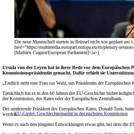
Die neue Mannschaft startete in Brüssel nicht wie geplant a
href="https://multimedia.europarl.europa.eu/en/plenary-ses
[Mathieu Cugnot/European Parliament]</a>]
Ursula von der Leyen hat in ihrer Rede vor dem Europäischen Pa
Kommissionspräsidentin gemacht. Dafür erhielt sie Unterstützu
„Endlich steht eine Frau zur Wahl, um Präsidentin der Europäischen
Tatsächlich hat es in den 60 Jahren der EU-Geschichte bisher ledigl
der Kommission, des Rates oder der Europäischen Zentralbank.
Der amtierende Präsident des Europäischen Rates, Donald Tusk, hatte
EU-Gipfel: Geschlechterparität in der nächsten Kommission
werden.
Wenn es nach den jüngsten Entwicklungen etwas gibt, bei dem die EU-F