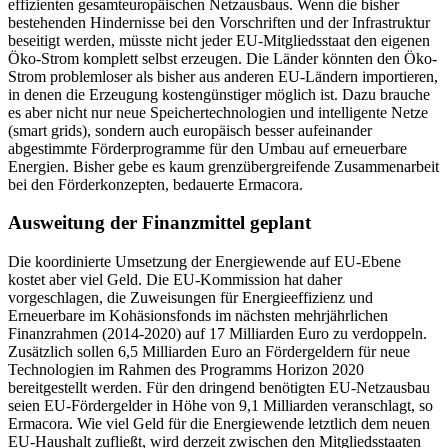
effizienten gesamteuropäischen Netzausbaus. Wenn die bisher
bestehenden Hindernisse bei den Vorschriften und der Infrastruktur
beseitigt werden, müsste nicht jeder EU-Mitgliedsstaat den eigenen
Öko-Strom komplett selbst erzeugen. Die Länder könnten den Öko-
Strom problemloser als bisher aus anderen EU-Ländern importieren,
in denen die Erzeugung kostengünstiger möglich ist. Dazu brauche
es aber nicht nur neue Speichertechnologien und intelligente Netze
(smart grids), sondern auch europäisch besser aufeinander
abgestimmte Förderprogramme für den Umbau auf erneuerbare
Energien. Bisher gebe es kaum grenzübergreifende Zusammenarbeit
bei den Förderkonzepten, bedauerte Ermacora.
Ausweitung der Finanzmittel geplant
Die koordinierte Umsetzung der Energiewende auf EU-Ebene
kostet aber viel Geld. Die EU-Kommission hat daher
vorgeschlagen, die Zuweisungen für Energieeffizienz und
Erneuerbare im Kohäsionsfonds im nächsten mehrjährlichen
Finanzrahmen (2014-2020) auf 17 Milliarden Euro zu verdoppeln.
Zusätzlich sollen 6,5 Milliarden Euro an Fördergeldern für neue
Technologien im Rahmen des Programms Horizon 2020
bereitgestellt werden. Für den dringend benötigten EU-Netzausbau
seien EU-Fördergelder in Höhe von 9,1 Milliarden veranschlagt, so
Ermacora. Wie viel Geld für die Energiewende letztlich dem neuen
EU-Haushalt zufließt, wird derzeit zwischen den Mitgliedsstaaten