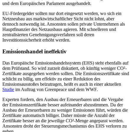
und dem Europäischen Parlament ausgehandelt.
EU-Fördergelder sollten nur dort eingesetzt werden, wo sich ein
Netzneubau aus marktwirtschaftlicher Sicht nicht lohnt, aber
dennoch notwendig ist. Ansonsten sollen private Unternehmen als
Hauptfinanzier des Netzausbaus agieren. Mit schnelleren und
zentralisierten Genehmigungsverfahren soll deren
Investitionssicherheit erhöht werden.
Emissionshandel ineffektiv
Das Europäische Emissionshandelssystem (EHS) steht ebenfalls auf
dem Prüfstand. So wird zurzeit diskutiert, ob künftig weniger CO²-
Zertifikate ausgegeben werden sollten. Die Emissionszertifikate sind
schlicht zu billig, um effektiv zu einer Reduktion des
Emissionsausstoßes beizutragen, heißt es auch in einer aktuellen
Studie
im Auftrag von Greenpeace und dem WWF.
Experten fordern, den Ausbau der Erneuerbaren und die Vergabe
der Emissionszertifikate besser aufeinander abzustimmen. Da der
Ausbau der Erneuerbaren zu weniger Emissionen führt, würden die
Zertifikate automatisch billiger. Daher müsste die Anzahl der
Zertifikate besser an die jeweilige CO²-Menge angepasst werden.
Ansonsten droht der Steuerungsmechanismus des EHS verloren zu
gehen.