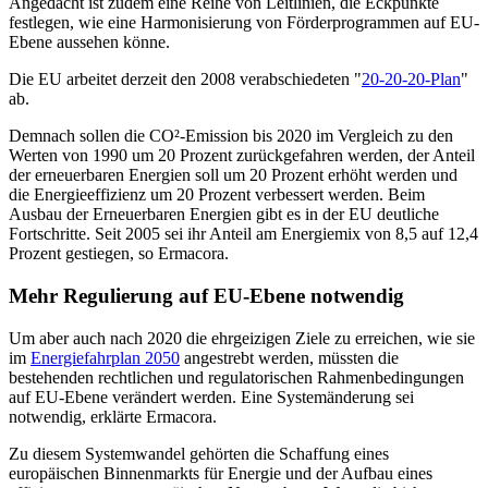
Angedacht ist zudem eine Reihe von Leitlinien, die Eckpunkte
festlegen, wie eine Harmonisierung von Förderprogrammen auf EU-
Ebene aussehen könne.
Die EU arbeitet derzeit den 2008 verabschiedeten "
20-20-20-Plan
"
ab.
Demnach sollen die CO²-Emission bis 2020 im Vergleich zu den
Werten von 1990 um 20 Prozent zurückgefahren werden, der Anteil
der erneuerbaren Energien soll um 20 Prozent erhöht werden und
die Energieeffizienz um 20 Prozent verbessert werden. Beim
Ausbau der Erneuerbaren Energien gibt es in der EU deutliche
Fortschritte. Seit 2005 sei ihr Anteil am Energiemix von 8,5 auf 12,4
Prozent gestiegen, so Ermacora.
Mehr Regulierung auf EU-Ebene notwendig
Um aber auch nach 2020 die ehrgeizigen Ziele zu erreichen, wie sie
im
Energiefahrplan 2050
angestrebt werden, müssten die
bestehenden rechtlichen und regulatorischen Rahmenbedingungen
auf EU-Ebene verändert werden. Eine Systemänderung sei
notwendig, erklärte Ermacora.
Zu diesem Systemwandel gehörten die Schaffung eines
europäischen Binnenmarkts für Energie und der Aufbau eines