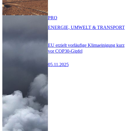
PRO
ENERGIE, UMWELT & TRANSPORT
EU erzielt vorläufige Klimaeinigung kurz
vor COP30-Gipfel
05.11.2025