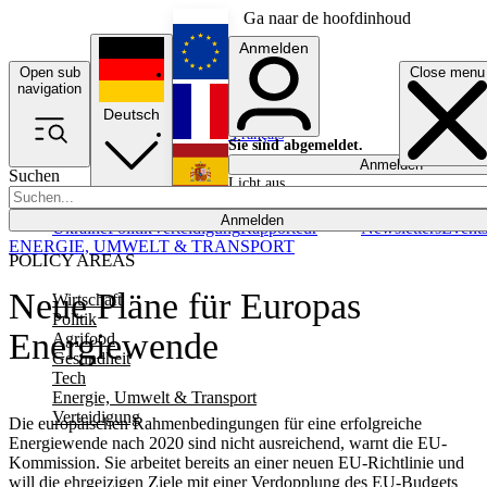
Ga naar de hoofdinhoud
Anmelden
Open sub
Close menu
English
navigation
Deutsch
Français
Sie sind abgemeldet.
Anmelden
Suchen
Licht aus
Español
Anmelden
Ukraine
Politik
Verteidigung
Rapporteur
Newsletters
Event
ENERGIE, UMWELT & TRANSPORT
POLICY AREAS
Neue Pläne für Europas
Wirtschaft
Politik
Energiewende
Agrifood
Gesundheit
Tech
Energie, Umwelt & Transport
Verteidigung
Die europäischen Rahmenbedingungen für eine erfolgreiche
Energiewende nach 2020 sind nicht ausreichend, warnt die EU-
Kommission. Sie arbeitet bereits an einer neuen EU-Richtlinie und
will die ehrgeizigen Ziele mit einer Verdopplung des EU-Budgets