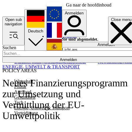
Ga naar de hoofdinhoud
Anmelden
Open sub
Close menu
English
navigation
Deutsch
Français
Sie sind abgemeldet.
Anmelden
Suchen
Licht aus
Español
Anmelden
Ukraine
Politik
Verteidigung
Rapporteur
Newsletters
Event
ENERGIE, UMWELT & TRANSPORT
POLICY AREAS
Neues Finanzierungsprogramm
Wirtschaft
Politik
zur Umsetzung und
Agrifood
Gesundheit
Vermittlung der EU-
Tech
Energie, Umwelt & Transport
Umweltpolitik
Verteidigung