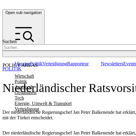
Open sub navigation
Suchen
Ukraine
Politik
Verteidigung
Rapporteur
Newsletters
Event
POLICY AREAS
POLITIK
Wirtschaft
Politik
Niederländischer Ratsvorsi
Agrifood
Gesundheit
Tech
Energie, Umwelt & Transport
Verteidigung
Der niederländische Regierungschef Jan Peter Balkenende hat erklärt,
mit der Türkei entscheidet.
Der niederländische Regierungschef Jan Peter Balkenende hat erklärt,